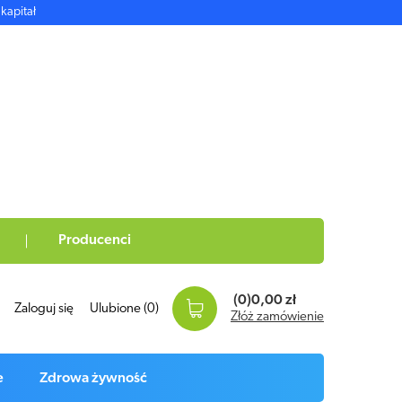
kapitał
Producenci
(0)
0,00 zł
Zaloguj się
Ulubione
(0)
Złóż zamówienie
e
Zdrowa żywność