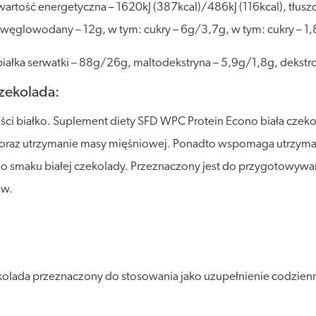
rtość energetyczna – 1620kJ (387kcal)/486kJ (116kcal), tłusz
węglowodany – 12g, w tym: cukry – 6g/3,7g, w tym: cukry – 1,
ałka serwatki – 88g/26g, maltodekstryna – 5,9g/1,8g, dekstr
czekolada:
ści białko. Suplement diety SFD WPC Protein Econo biała czekol
t oraz utrzymanie masy mięśniowej. Ponadto wspomaga utrzyma
u o smaku białej czekolady. Przeznaczony jest do przygotowyw
ów.
olada przeznaczony do stosowania jako uzupełnienie codzienn