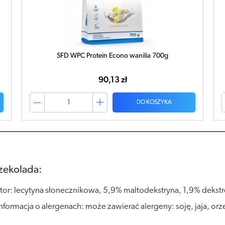
OLIMP Whey Protein Complex 100% 700g
truskawkowy
104,84 zł
DO KOSZYKA
zekolada:
ator: lecytyna słonecznikowa, 5,9% maltodekstryna, 1,9% dekstr
Informacja o alergenach: może zawierać alergeny: soję, jaja, or