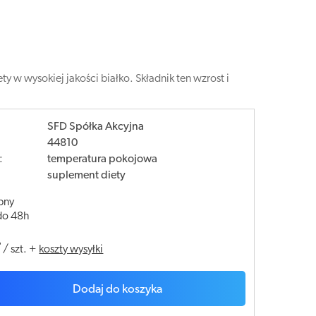
 w wysokiej jakości białko. Składnik ten wzrost i
SFD Spółka Akcyjna
44810
:
temperatura pokojowa
suplement diety
pny
do 48h
ł
/
szt.
+
koszty wysyłki
Dodaj do koszyka