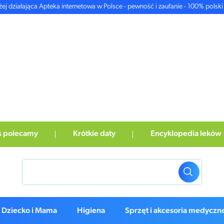
żej działająca Apteka internetowa w Polsce - pewność i zaufanie - 100% polski 
ś polecamy
Krótkie daty
Encyklopedia leków
Dziecko i Mama
Higiena
Sprzęt i akcesoria medyczn