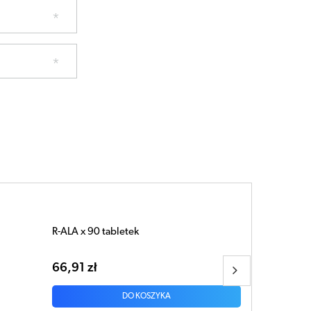
Allnutrition Isotonic multifruit proszek
700g
35,17 zł
DO KOSZYKA