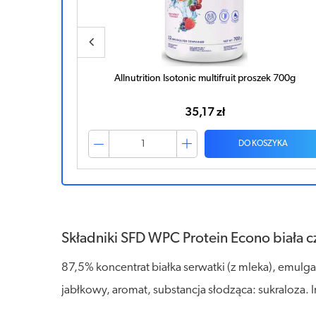
ek 700g
SFD WPC Protein Econo wanilia 700g
90,13 zł
ZYKA
DO KOSZYKA
Składniki SFD WPC Protein Econo biała c
87,5% koncentrat białka serwatki (z mleka), emulg
jabłkowy, aromat, substancja słodząca: sukraloza. 