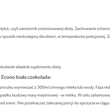
stytut, czyli zamiennik zróżnicowanej diety. Zachowanie zró
posób niedostępny dla dzieci, w temperaturze pokojowej. Zalec
kolwiek składnik suplementu diety.
Econo biała czekolada:
proszku wymieszać z 300ml zimnego mleka lub wody. Faza redukc
zypadku budowy masy mięśniowej – w mleku. W celu zahamowan
d snem. Nie przekraczać zalecanej porcji do spożycia w ciągu