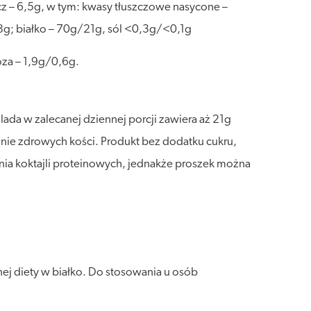
cz – 6,5g, w tym: kwasy tłuszczowe nasycone –
8g; białko – 70g/21g, sól <0,3g/<0,1g
oza – 1,9g/0,6g.
ada w zalecanej dziennej porcji zawiera aż 21g
nie zdrowych kości. Produkt bez dodatku cukru,
ania koktajli proteinowych, jednakże proszek można
ej diety w białko. Do stosowania u osób