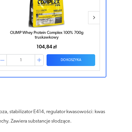
Allnutrition Isotonic watermelon proszek 700g
Allnut
35,17 zł
DO KOSZYKA
oza, stabilizator E414, regulator kwasowości: kwas
zechy. Zawiera substancje słodzące.