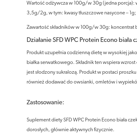
Wartość odżywcza w 100g/w 30g (jedna porcja): wa
3,5g/2g, w tym: kwasy tłuszczowe nasycone – 1g; 
Zawartość składników w 100g/w 30g: koncentrat bi
Działanie SFD WPC Protein Econo biała 
Produkt uzupełnia codzienną dietę w wysokiej jako
białka serwatkowego. Składnik ten wspiera wzros
jest słodzony sukralozą. Produkt w postaci proszk
również dodawać do owsianki, omletów i wypiek
Zastosowanie:
Suplement diety SFD WPC Protein Econo biała czek
dorosłych, głównie aktywnych fizycznie.