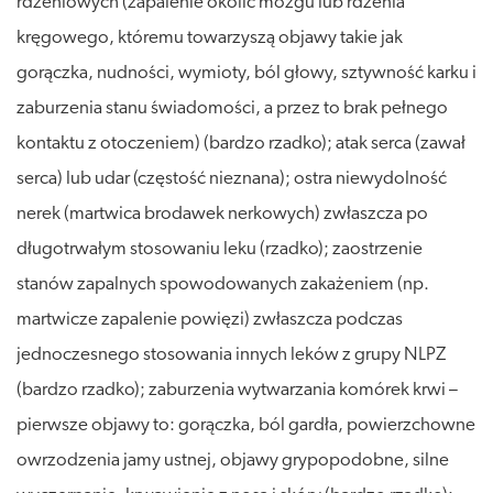
rdzeniowych (zapalenie okolic mózgu lub rdzenia
kręgowego, któremu towarzyszą objawy takie jak
gorączka, nudności, wymioty, ból głowy, sztywność karku i
zaburzenia stanu świadomości, a przez to brak pełnego
kontaktu z otoczeniem) (bardzo rzadko); atak serca (zawał
serca) lub udar (częstość nieznana); ostra niewydolność
nerek (martwica brodawek nerkowych) zwłaszcza po
długotrwałym stosowaniu leku (rzadko); zaostrzenie
stanów zapalnych spowodowanych zakażeniem (np.
martwicze zapalenie powięzi) zwłaszcza podczas
jednoczesnego stosowania innych leków z grupy NLPZ
(bardzo rzadko); zaburzenia wytwarzania komórek krwi –
pierwsze objawy to: gorączka, ból gardła, powierzchowne
owrzodzenia jamy ustnej, objawy grypopodobne, silne