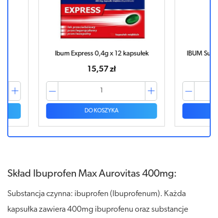
sułek
IBUM Supermax 0,6g x 20 kapsułek
IBUM S
29,84 zł
DO KOSZYKA
Skład Ibuprofen Max Aurovitas 400mg:
Substancja czynna: ibuprofen (Ibuprofenum). Każda
kapsułka zawiera 400mg ibuprofenu oraz substancje