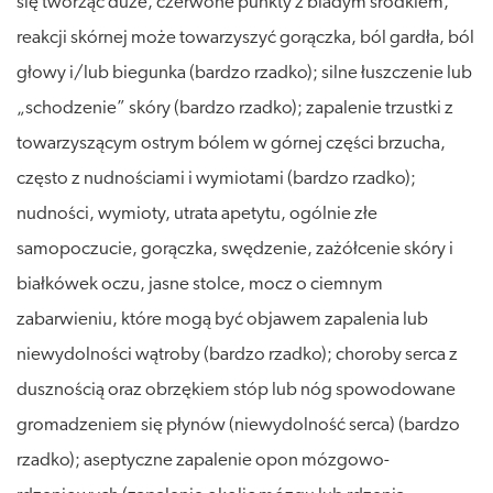
się tworząc duże, czerwone punkty z bladym środkiem,
reakcji skórnej może towarzyszyć gorączka, ból gardła, ból
głowy i/lub biegunka (bardzo rzadko); silne łuszczenie lub
„schodzenie” skóry (bardzo rzadko); zapalenie trzustki z
towarzyszącym ostrym bólem w górnej części brzucha,
często z nudnościami i wymiotami (bardzo rzadko);
nudności, wymioty, utrata apetytu, ogólnie złe
samopoczucie, gorączka, swędzenie, zażółcenie skóry i
białkówek oczu, jasne stolce, mocz o ciemnym
zabarwieniu, które mogą być objawem zapalenia lub
niewydolności wątroby (bardzo rzadko); choroby serca z
dusznością oraz obrzękiem stóp lub nóg spowodowane
gromadzeniem się płynów (niewydolność serca) (bardzo
rzadko); aseptyczne zapalenie opon mózgowo-