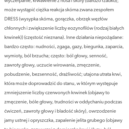
wyczerpanie, krwawienie z nosa i skóry (bardzo rzadko);
może wystąpić ciężka reakcja skórna zwana zespołem
DRESS (wysypka skórna, gorączka, obrzęk węzłów
chłonnych i zwiększenie liczby eozynofilów (rodzaj białych
krwinek)) (częstość nieznana). Inne działania niepożądane:
bardzo często: nudności, zgaga, gazy, biegunka, zaparcia,
wymioty, ból brzucha; często: ból głowy, senność,
zawroty głowy, uczucie wirowania, zmęczenie,
pobudzenie, bezsenność, drażliwość; utajona utrata krwi,
która może doprowadzić do stanu, w którym występuje
zmniejszenie liczby czerwonych krwinek (objawy to
zmęczenie, bóle głowy, trudności w oddychaniu podczas
ćwiczeń, zawroty głowy i bladość skóry), owrzodzenie
jamy ustnej i opryszczka, zapalenie jelita grubego (objawy