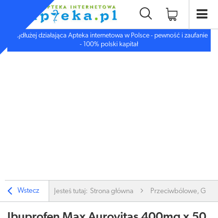
Najdłużej działająca Apteka internetowa w Polsce - pewność i zaufanie
- 100% polski kapitał
Wstecz
Jesteś tutaj:
Strona główna
Przeciwbólowe, Gorą
Ibuprofen Max Aurovitas 400mg x 50