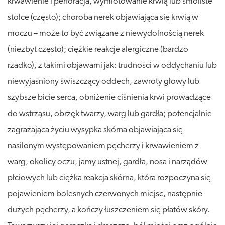
krwawienie i perforacja, wymiotowanie krwią lub smoliste
stolce (często); choroba nerek objawiająca się krwią w
moczu – może to być związane z niewydolnością nerek
(niezbyt często); ciężkie reakcje alergiczne (bardzo
rzadko), z takimi objawami jak: trudności w oddychaniu lub
niewyjaśniony świszczący oddech, zawroty głowy lub
szybsze bicie serca, obniżenie ciśnienia krwi prowadzące
do wstrząsu, obrzęk twarzy, warg lub gardła; potencjalnie
zagrażająca życiu wysypka skórna objawiająca się
nasilonym występowaniem pęcherzy i krwawieniem z
warg, okolicy oczu, jamy ustnej, gardła, nosa i narządów
płciowych lub ciężka reakcja skórna, która rozpoczyna się
pojawieniem bolesnych czerwonych miejsc, następnie
dużych pęcherzy, a kończy łuszczeniem się płatów skóry.