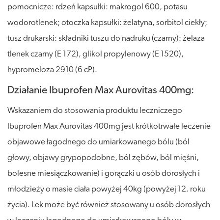
pomocnicze: rdzeń kapsułki: makrogol 600, potasu
wodorotlenek; otoczka kapsułki: żelatyna, sorbitol ciekły;
tusz drukarski: składniki tuszu do nadruku (czarny): żelaza
tlenek czarny (E 172), glikol propylenowy (E 1520),
hypromeloza 2910 (6 cP).
Działanie Ibuprofen Max Aurovitas 400mg:
Wskazaniem do stosowania produktu leczniczego
Ibuprofen Max Aurovitas 400mg jest krótkotrwałe leczenie
objawowe łagodnego do umiarkowanego bólu (ból
głowy, objawy grypopodobne, ból zębów, ból mięśni,
bolesne miesiączkowanie) i gorączki u osób dorosłych i
młodzieży o masie ciała powyżej 40kg (powyżej 12. roku
życia). Lek może być również stosowany u osób dorosłych