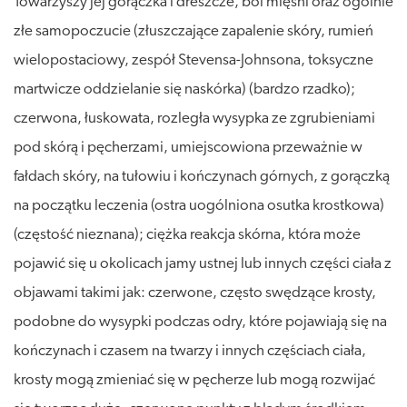
Towarzyszy jej gorączka i dreszcze, ból mięśni oraz ogólnie
złe samopoczucie (złuszczające zapalenie skóry, rumień
wielopostaciowy, zespół Stevensa-Johnsona, toksyczne
martwicze oddzielanie się naskórka) (bardzo rzadko);
czerwona, łuskowata, rozległa wysypka ze zgrubieniami
pod skórą i pęcherzami, umiejscowiona przeważnie w
fałdach skóry, na tułowiu i kończynach górnych, z gorączką
na początku leczenia (ostra uogólniona osutka krostkowa)
(częstość nieznana); ciężka reakcja skórna, która może
pojawić się u okolicach jamy ustnej lub innych części ciała z
objawami takimi jak: czerwone, często swędzące krosty,
podobne do wysypki podczas odry, które pojawiają się na
kończynach i czasem na twarzy i innych częściach ciała,
krosty mogą zmieniać się w pęcherze lub mogą rozwijać