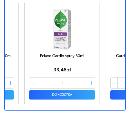
ło 30ml
Pelavo Gardło spray 30ml
Gardemi
33,46 zł
DO KOSZYKA