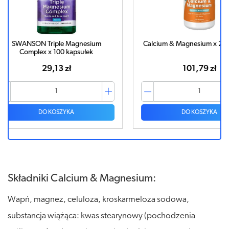
ium
Calcium & Magnesium x 250 tabletek
SWANS
k
Magn
101,79 zł
DO KOSZYKA
Składniki Calcium & Magnesium:
Wapń, magnez, celuloza, kroskarmeloza sodowa,
substancja wiążąca: kwas stearynowy (pochodzenia