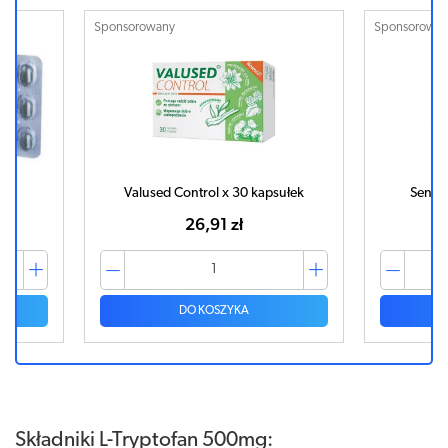
Sponsorowany
Sponsorowa
k
Valused Control x 30 kapsułek
Senol
26,91 zł
DO KOSZYKA
Składniki L-Tryptofan 500mg: