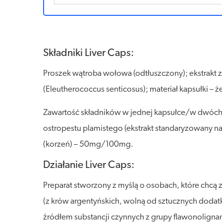
Składniki Liver Caps:
Proszek wątroba wołowa (odtłuszczony); ekstrakt z
(Eleutherococcus senticosus); materiał kapsułki –
Zawartość składników w jednej kapsułce/w dwóch
ostropestu plamistego (ekstrakt standaryzowany n
(korzeń) – 50mg/100mg.
Działanie Liver Caps:
Preparat stworzony z myślą o osobach, które chcą
(z krów argentyńskich, wolną od sztucznych dodatk
źródłem substancji czynnych z grupy flawonolignan