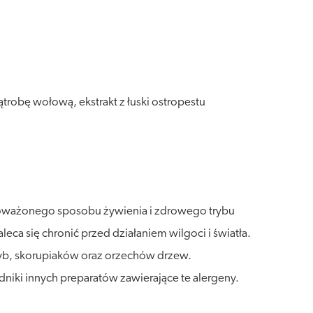
robę wołową, ekstrakt z łuski ostropestu
wnoważonego sposobu żywienia i zdrowego trybu
a się chronić przed działaniem wilgoci i światła.
 ryb, skorupiaków oraz orzechów drzew.
niki innych preparatów zawierające te alergeny.