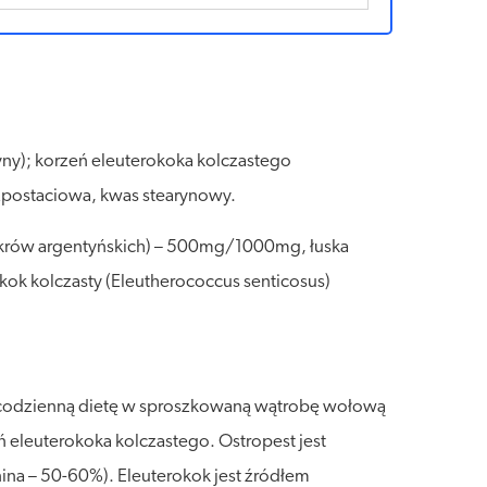
yny); korzeń eleuterokoka kolczastego
ezpostaciowa, kwas stearynowy.
 krów argentyńskich) – 500mg/1000mg, łuska
ok kolczasty (Eleutherococcus senticosus)
ia codzienną dietę w sproszkowaną wątrobę wołową
ń eleuterokoka kolczastego. Ostropest jest
nina – 50-60%). Eleuterokok jest źródłem