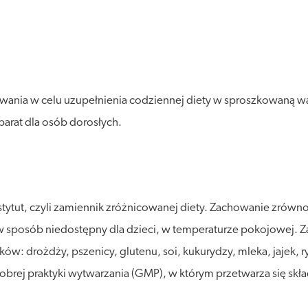
wania w celu uzupełnienia codziennej diety w sproszkowaną wąt
parat dla osób dorosłych.
stytut, czyli zamiennik zróżnicowanej diety. Zachowanie zró
posób niedostępny dla dzieci, w temperaturze pokojowej. Zalec
ków: drożdży, pszenicy, glutenu, soi, kukurydzy, mleka, jajek,
ej praktyki wytwarzania (GMP), w którym przetwarza się skład