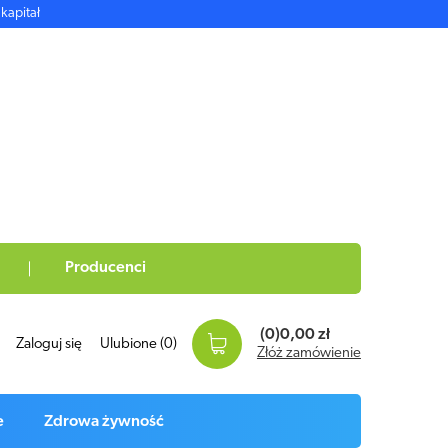
kapitał
Producenci
(0)
0,00 zł
Zaloguj się
Ulubione
(0)
Złóż zamówienie
e
Zdrowa żywność