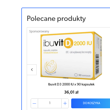
Polecane produkty
Sponsorowany
k
Ibuvit D3 2000 IU x 90 kapsułek
36,01 zł
ZYKA
DO KOSZYKA