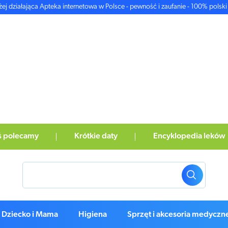
żej działająca Apteka internetowa w Polsce - pewność i zaufanie - 100% polski 
ś polecamy
Krótkie daty
Encyklopedia leków
Dziecko i Mama
Higiena
Sprzęt i akcesoria medyczn