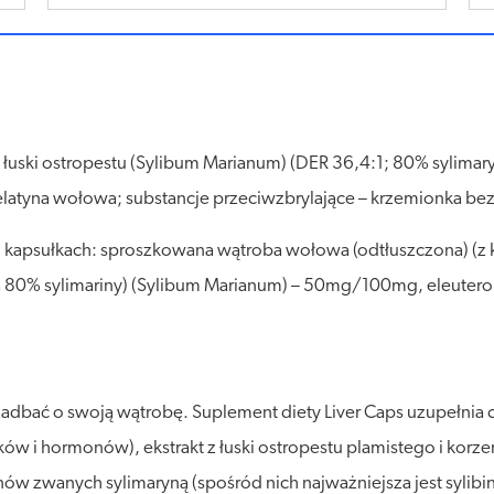
 łuski ostropestu (Sylibum Marianum) (DER 36,4:1; 80% sylimar
 żelatyna wołowa; substancje przeciwzbrylające – krzemionka b
 kapsułkach: sproszkowana wątroba wołowa (odtłuszczona) (z
a 80% sylimariny) (Sylibum Marianum) – 50mg/100mg, eleuterok
 zadbać o swoją wątrobę. Suplement diety Liver Caps uzupełn
ów i hormonów), ekstrakt z łuski ostropestu plamistego i korze
ów zwanych sylimaryną (spośród nich najważniejsza jest sylibi