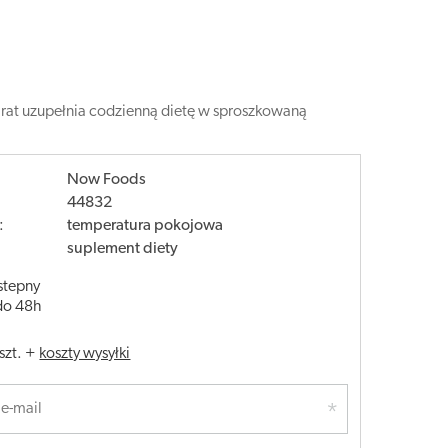
arat uzupełnia codzienną dietę w sproszkowaną
Now Foods
44832
:
temperatura pokojowa
suplement diety
stepny
do 48h
szt.
+
koszty wysyłki