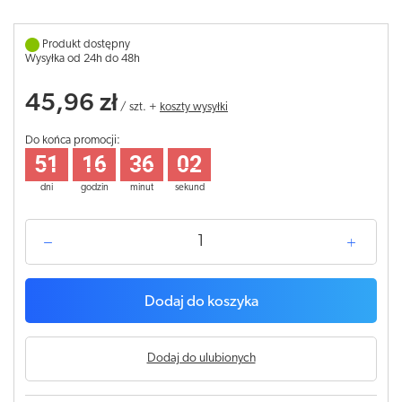
Produkt dostępny
Wysyłka od 24h do 48h
45,96 zł
/
szt.
+
koszty wysyłki
Do końca promocji:
51
16
36
02
dni
godzin
minut
sekund
Dodaj do koszyka
Dodaj do ulubionych