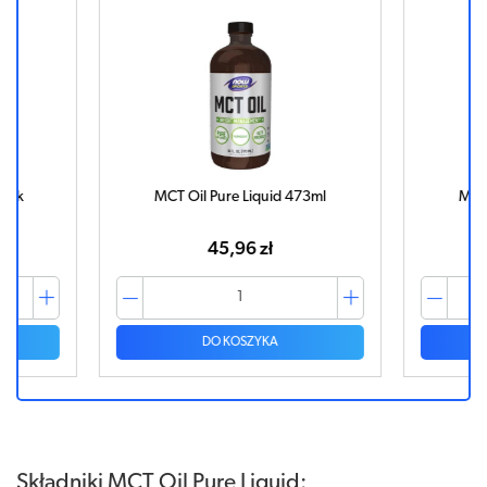
tek
MCT Oil Pure Liquid 473ml
MCT O
45,96 zł
DO KOSZYKA
Składniki MCT Oil Pure Liquid: