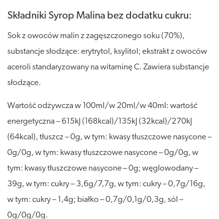
Składniki Syrop Malina bez dodatku cukru:
Sok z owoców malin z zagęszczonego soku (70%),
substancje słodzące: erytrytol, ksylitol; ekstrakt z owoców
aceroli standaryzowany na witaminę C. Zawiera substancje
słodzące.
Wartość odżywcza w 100ml/w 20ml/w 40ml: wartość
energetyczna – 615kJ (168kcal)/135kJ (32kcal)/270kJ
(64kcal), tłuszcz – 0g, w tym: kwasy tłuszczowe nasycone –
0g/0g, w tym: kwasy tłuszczowe nasycone – 0g/0g, w
tym: kwasy tłuszczowe nasycone – 0g; węglowodany –
39g, w tym: cukry – 3,6g/7,7g, w tym: cukry – 0,7g/16g,
w tym: cukry – 1,4g; białko – 0,7g/0,1g/0,3g, sól –
0g/0g/0g.