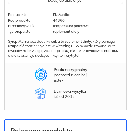
Dodaj do ulubionych
Producent:
EkaMedica
Kod produktu:
44860
Przechowywanie:
temperatura pokojowa
Typ preparatu:
suplement diety
Syrop Malina bez dodatku cukru to suplement diety, który pomaga
uzupełnić codzienną dietę w witaminę C. W składzie zawarto sok z
owoców malin z zagęszczonego soku, ekstrakt z owoców aceroli oraz
dwie substancje słodzące – ksylitol i erytrytol.
Produkt oryginalny
pochodzi z legalnej
apteki
Darmowa wysyłka
już od 200 zł