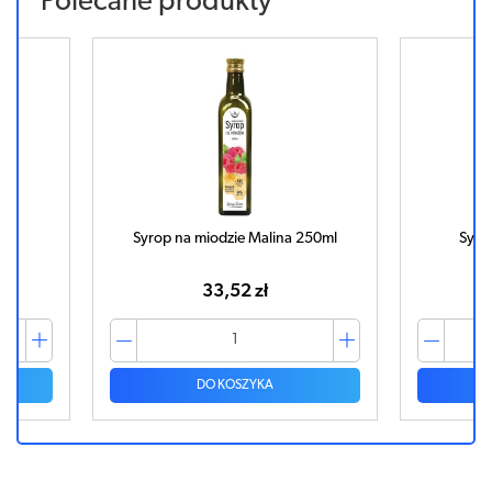
Polecane produkty
Syrop na miodzie Malina 250ml
Syro
33,52 zł
DO KOSZYKA