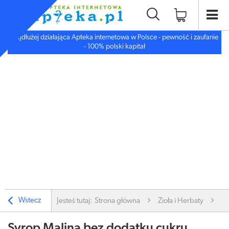
Najdłużej działająca Apteka internetowa w Polsce - pewność i zaufanie
- 100% polski kapitał
Wstecz
Jesteś tutaj:
Strona główna
Zioła i Herbaty
Sy
Syrop Malina bez dodatku cukru