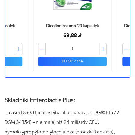
sułek
Dicoflor Ibsium x 20 kapsułek
Dicoflor J
69,88 zł
DO KOSZYKA
Składniki Enterolactis Plus:
L. casei DG® (Lacticaseibacillus paracasei DG® I-1572,
DSM 34154) – nie mniej niż 24 miliardy CFU,
hydroksypropylometyloceluloza (otoczka kapsułki),