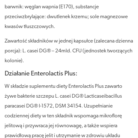
barwnik: węglan wapnia (E170), substancje
przeciwzbrylające: dwutlenek krzemu; sole magnezowe
kwasów tłuszczowych.
Zawartość składników w jednej kapsułce (zalecana dzienna
porcja): L. casei DG® – 24mld. CFU (jednostek tworzących
kolonie).
Działanie Enterolactis Plus:
W składzie suplementu diety Enterolactis Plus zawarto
żywe bakterie szczepu L. casei DG® Lacticaseibacillus
paracasei DG® I-1572, DSM 34154. Uzupełnianie
codziennej diety w ten składnik wspomaga mikroflorę
jelitową i przywraca jej równowagę, a także wspiera
prawidłową pracę jelit i utrzymanie w zdrowiu układu