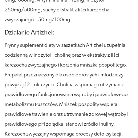
6mg/600mg, w tym: inulina – 12mg, inozytol –
250mg/500mg, suchy ekstrakt z liści karczocha
zwyczajnego – 50mg/100mg.
Działanie Artizhel:
Płynny suplement diety w saszetkach Artizhel uzupełnia
codzienną w inozytol i cholinę oraz w ekstrakty z liści
karczocha zwyczajnego i korzenia mniszka pospolitego.
Preparat przeznaczony dla osób dorosłych i młodzieży
powyżej 12. roku życia. Cholina wspomaga utrzymanie
prawidłowego funkcjonowania wątroby i prawidłowego
metabolizmu tłuszczów. Mniszek pospolity wspiera
prawidłowe trawienie oraz utrzymanie zdrowej wątroby i
prawidłowego pH żołądka, stanowi źródło inuliny.
Karczoch zwyczajny wspomaga procesy detoksykacji.