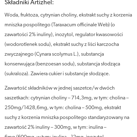
Składniki Artizhel:
Woda, fruktoza, cytrynian choliny, ekstrakt suchy z korzenia
mniszka pospolitego (Taraxacum officinale Web) (o
zawartości 2% inuliny), inozytol, regulator kwasowości
(wodorotlenek sodu), ekstrakt suchy z liści karczocha
zwyczajnego (Cynara scolymus L.), substancja
konserwująca (benzoesan sodu), substancja słodząca
(sukraloza). Zawiera cukier i substancje słodzące.
Zawartość składników w jednej saszetce/w dwóch
saszetkach: cytrynian choliny – 714,3mg, w tym: cholina –
250mg/1428,6mg, w tym: cholina – 500mg, ekstrakt
suchy z korzenia mniszka pospolitego standaryzowany na
zawartość 2% inuliny – 300mg, w tym: inulina –