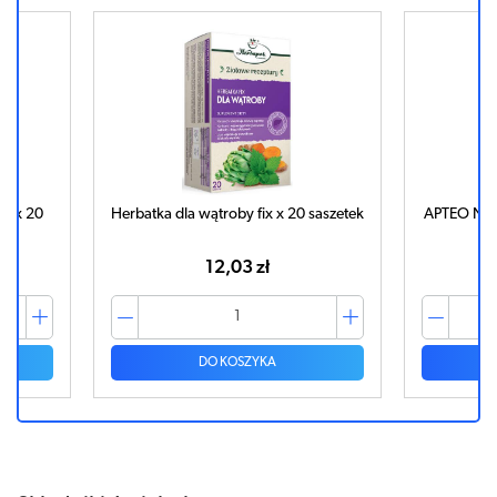
2g x 20
Herbatka dla wątroby fix x 20 saszetek
APTEO NAT
12,03 zł
DO KOSZYKA