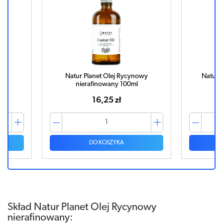
owy
Natur Planet Olej Rycynowy
Natur 
nierafinowany 100ml
16,25 zł
DO KOSZYKA
Skład Natur Planet Olej Rycynowy
nierafinowany: