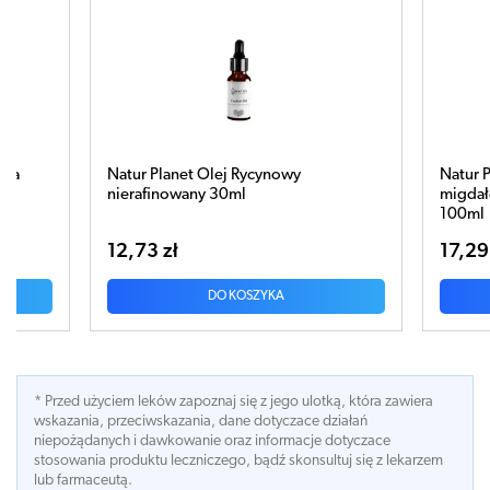
Natur Planet Olej ze Słodkich
N
migdałów aroma - zielona herbata
100ml
17,29 zł
1
DO KOSZYKA
* Przed użyciem leków zapoznaj się z jego ulotką, która zawiera
wskazania, przeciwskazania, dane dotyczace działań
niepożądanych i dawkowanie oraz informacje dotyczace
stosowania produktu leczniczego, bądź skonsultuj się z lekarzem
lub farmaceutą.