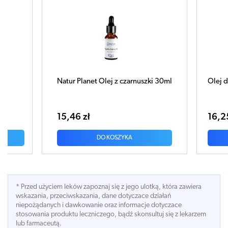
j z czarnuszki 30ml
Olej do Masażu Ciepłe ukojenie 30ml
16,25 zł
OSZYKA
DO KOSZYKA
* Przed użyciem leków zapoznaj się z jego ulotką, która zawiera
wskazania, przeciwskazania, dane dotyczace działań
niepożądanych i dawkowanie oraz informacje dotyczace
stosowania produktu leczniczego, bądź skonsultuj się z lekarzem
lub farmaceutą.