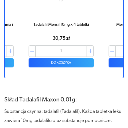
yzania i
Tadalafil Mensil 10mg x 4 tabletki
Mensil
30,75 zł
DO KOSZYKA
Skład Tadalafil Maxon 0,01g:
Substancja czynna: tadalafil (Tadalafil). Każda tabletka leku
zawiera 10mg tadalafilu oraz substancje pomocnicze: