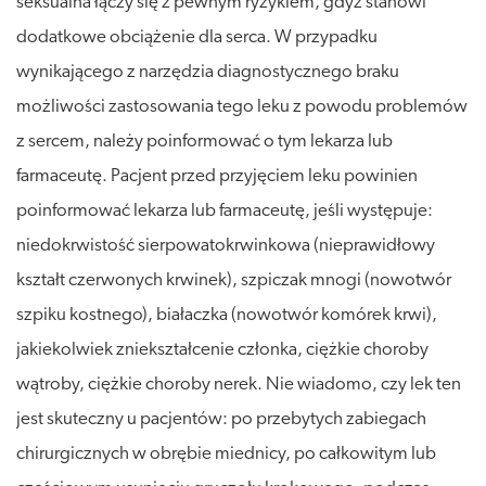
seksualna łączy się z pewnym ryzykiem, gdyż stanowi
dodatkowe obciążenie dla serca. W przypadku
wynikającego z narzędzia diagnostycznego braku
możliwości zastosowania tego leku z powodu problemów
z sercem, należy poinformować o tym lekarza lub
farmaceutę. Pacjent przed przyjęciem leku powinien
poinformować lekarza lub farmaceutę, jeśli występuje:
niedokrwistość sierpowatokrwinkowa (nieprawidłowy
kształt czerwonych krwinek), szpiczak mnogi (nowotwór
szpiku kostnego), białaczka (nowotwór komórek krwi),
jakiekolwiek zniekształcenie członka, ciężkie choroby
wątroby, ciężkie choroby nerek. Nie wiadomo, czy lek ten
jest skuteczny u pacjentów: po przebytych zabiegach
chirurgicznych w obrębie miednicy, po całkowitym lub