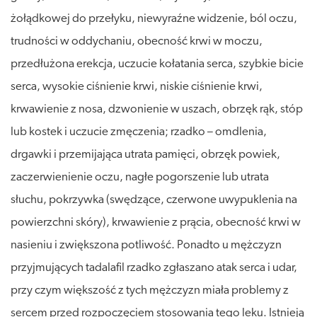
żołądkowej do przełyku, niewyraźne widzenie, ból oczu,
trudności w oddychaniu, obecność krwi w moczu,
przedłużona erekcja, uczucie kołatania serca, szybkie bicie
serca, wysokie ciśnienie krwi, niskie ciśnienie krwi,
krwawienie z nosa, dzwonienie w uszach, obrzęk rąk, stóp
lub kostek i uczucie zmęczenia; rzadko – omdlenia,
drgawki i przemijająca utrata pamięci, obrzęk powiek,
zaczerwienienie oczu, nagłe pogorszenie lub utrata
słuchu, pokrzywka (swędzące, czerwone uwypuklenia na
powierzchni skóry), krwawienie z prącia, obecność krwi w
nasieniu i zwiększona potliwość. Ponadto u mężczyzn
przyjmujących tadalafil rzadko zgłaszano atak serca i udar,
przy czym większość z tych mężczyzn miała problemy z
sercem przed rozpoczęciem stosowania tego leku. Istnieją