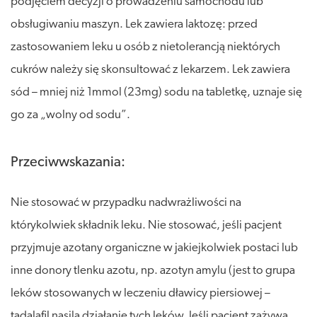
podjęciem decyzji o prowadzeniu samochodu lub
obsługiwaniu maszyn. Lek zawiera laktozę: przed
zastosowaniem leku u osób z nietolerancją niektórych
cukrów należy się skonsultować z lekarzem. Lek zawiera
sód – mniej niż 1mmol (23mg) sodu na tabletkę, uznaje się
go za „wolny od sodu”.
Przeciwwskazania:
Nie stosować w przypadku nadwrażliwości na
którykolwiek składnik leku. Nie stosować, jeśli pacjent
przyjmuje azotany organiczne w jakiejkolwiek postaci lub
inne donory tlenku azotu, np. azotyn amylu (jest to grupa
leków stosowanych w leczeniu dławicy piersiowej –
tadalafil nasila działanie tych leków. Jeśli pacjent zażywa