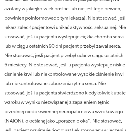
azotany w jakiejkolwiek postaci lub nie jest tego pewien,
powinien poinformować o tym lekarza). Nie stosować, jeśli
lekarz zalecił pacjentowi unikać aktywności seksualnej. Nie
stosować, jeśli u pacjenta występuje ciężka choroba serca
lub w ciągu ostatnich 90 dni pacjent przebył zawał serca.
Nie stosować, jeśli pacjent przebył udar w ciągu ostatnich
6 miesięcy. Nie stosować, jeśli u pacjenta występuje niskie
ciśnienie krwi lub niekontrolowane wysokie ciśnienie krwi
lub niekontrolowane zaburzenia rytmu serca. Nie
stosować, jeśli u pacjenta stwierdzono kiedykolwiek utratę
wzroku w wyniku niezwiązanej z zapaleniem tętnic
przedniej niedokrwiennej neuropatii nerwu wzrokowego
(NAION), określaną jako „porażenie oka”. Nie stosować,
jeśli pacjent przyjmuje riocyguat (lek stosowany w leczeniu