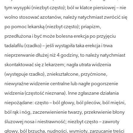
tym wysypki (niezbyt często); ból w klatce piersiowej – nie
wolno stosować azotanów, należy natychmiast zwrócić się
po pomoc lekarską (niezbyt często); priapizm,
przedłużona i być może bolesna erekcja po przyjęciu
tadalafilu (rzadko) – jeśli wystąpiła taka erekcja i trwa
nieprzerwanie dłużej niż 4 godziny, to należy natychmiast
skontaktować się z lekarzem; nagła utrata widzenia
(występuje rzadko), zniekształcone, przyćmione,
niewyraźne widzenie centralne lub nagłe pogorszenie
widzenia (częstość nieznana). Inne zgłaszane działania
niepożądane: często – ból głowy, ból pleców, ból mięśni,
ból rąk i nóg, zaczerwienienie twarzy, przekrwienie błony
śluzowej nosa i niestrawność; niezbyt często – zawroty
głowy, ból brzucha, nudności, wymioty, zarzucanie treści