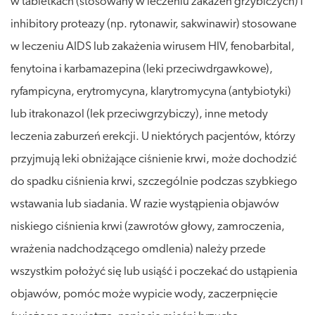
w tabletkach (stosowany w leczeniu zakażeń grzybiczych) i
inhibitory proteazy (np. rytonawir, sakwinawir) stosowane
w leczeniu AIDS lub zakażenia wirusem HIV, fenobarbital,
fenytoina i karbamazepina (leki przeciwdrgawkowe),
ryfampicyna, erytromycyna, klarytromycyna (antybiotyki)
lub itrakonazol (lek przeciwgrzybiczy), inne metody
leczenia zaburzeń erekcji. U niektórych pacjentów, którzy
przyjmują leki obniżające ciśnienie krwi, może dochodzić
do spadku ciśnienia krwi, szczególnie podczas szybkiego
wstawania lub siadania. W razie wystąpienia objawów
niskiego ciśnienia krwi (zawrotów głowy, zamroczenia,
wrażenia nadchodzącego omdlenia) należy przede
wszystkim położyć się lub usiąść i poczekać do ustąpienia
objawów, pomóc może wypicie wody, zaczerpnięcie