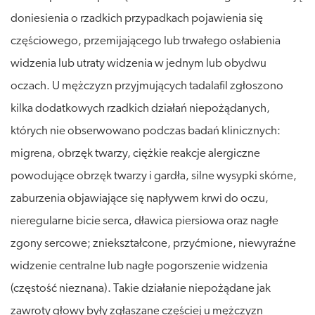
doniesienia o rzadkich przypadkach pojawienia się
częściowego, przemijającego lub trwałego osłabienia
widzenia lub utraty widzenia w jednym lub obydwu
oczach. U mężczyzn przyjmujących tadalafil zgłoszono
kilka dodatkowych rzadkich działań niepożądanych,
których nie obserwowano podczas badań klinicznych:
migrena, obrzęk twarzy, ciężkie reakcje alergiczne
powodujące obrzęk twarzy i gardła, silne wysypki skórne,
zaburzenia objawiające się napływem krwi do oczu,
nieregularne bicie serca, dławica piersiowa oraz nagłe
zgony sercowe; zniekształcone, przyćmione, niewyraźne
widzenie centralne lub nagłe pogorszenie widzenia
(częstość nieznana). Takie działanie niepożądane jak
zawroty głowy były zgłaszane częściej u mężczyzn