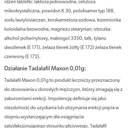
rdzeń tabletki: laktoza jednowodna, celuloza
mikrokrystaliczna, powidon K 30, poloksamer typ 188,
sodu laurylosiarczan, kroskarmeloza sodowa, krzemionka
koloidalna bezwodna, magnezu stearynian; otoczka:
alkohol poliwinylowy, makrogol 3350, talk, tytanu
dwutlenek (E 171), żelaza tlenek żółty (E 172) żelaza tlenek
czerwony (E 172).
Działanie Tadalafil Maxon 0,01g:
Tadalafil Maxon 0,01g to produkt leczniczy przeznaczony
do stosowania u dorosłych mężczyzn, którzy zmagają się z
zaburzeniami erekcji. Impotencję definiuje się jako
niezdolność do uzyskania lub utrzymania erekcji prącia w
stopniu wystarczającym dla osiągnięcia
satysfakcjonującego stosunku płciowego. Tadalafil