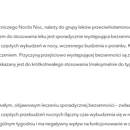
czniczego Noctis Noc, należy do grupy leków przeciwhistamin
iem do stosowania leku jest sporadycznie występująca bezsenno
, częstych wybudzeń w nocy, wczesnego budzenia o poranku. 
zeniem. Przyczyną przejściowo występującej bezsenności są zwyk
wskazany jest do krótkotrwałego stosowania (maksymalnie do ty
rwałym, objawowym leczeniu sporadycznej bezsenności – zwła
, częstych przebudzeń nocnych (łączny czas wybudzenia się w no
ególnym tygodniu i ma negatywny wpływ na funkcjonowanie w 