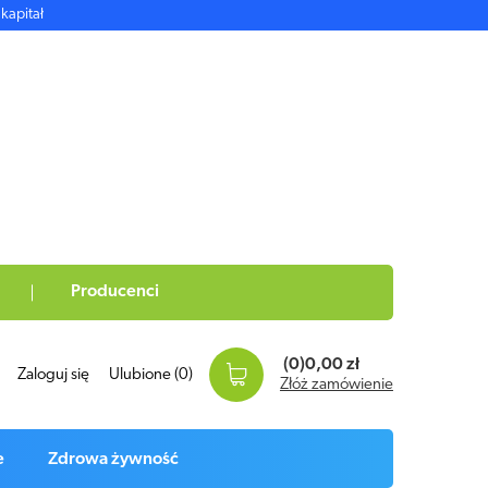
kapitał
Producenci
(0)
0,00 zł
Zaloguj się
Ulubione
(0)
Złóż zamówienie
e
Zdrowa żywność