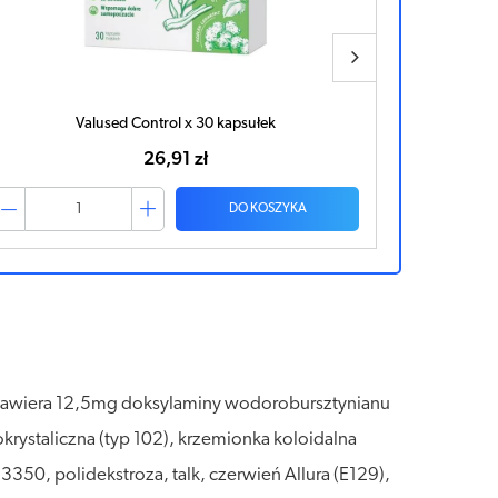
Valused Control x 30 kapsułek
26,91 zł
DO KOSZYKA
 zawiera 12,5mg doksylaminy wodorobursztynianu
rystaliczna (typ 102), krzemionka koloidalna
350, polidekstroza, talk, czerwień Allura (E129),