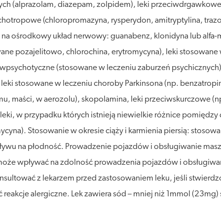
ch (alprazolam, diazepam, zolpidem), leki przeciwdrgawkowe (
chotropowe (chloropromazyna, rysperydon, amitryptylina, traz
ce na ośrodkowy układ nerwowy: guanabenz, klonidyna lub alfa-
wane pozajelitowo, chlorochina, erytromycyna), leki stosowan
zeciwpsychotyczne (stosowane w leczeniu zaburzeń psychicznych)
, leki stosowane w leczeniu choroby Parkinsona (np. benzatropin
u, maści, w aerozolu), skopolamina, leki przeciwskurczowe (np
leki, w przypadku których istnieją niewielkie różnice pomiędzy
yna). Stosowanie w okresie ciąży i karmienia piersią: stosowanie
ływu na płodność. Prowadzenie pojazdów i obsługiwanie mas
 może wpływać na zdolność prowadzenia pojazdów i obsługiwa
konsultować z lekarzem przed zastosowaniem leku, jeśli stwierd
eakcje alergiczne. Lek zawiera sód – mniej niż 1mmol (23mg) s