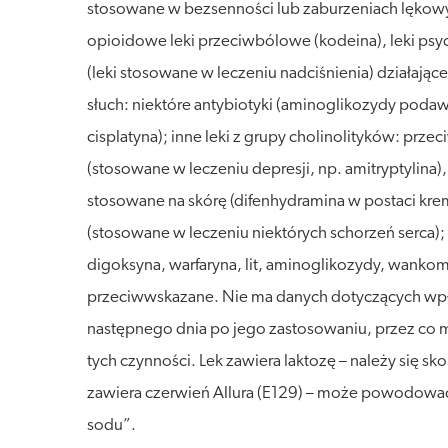
stosowane w bezsenności lub zaburzeniach lękowy
opioidowe leki przeciwbólowe (kodeina), leki psy
(leki stosowane w leczeniu nadciśnienia) działają
słuch: niektóre antybiotyki (aminoglikozydy poda
cisplatyna); inne leki z grupy cholinolityków: pr
(stosowane w leczeniu depresji, np. amitryptylina)
stosowane na skórę (difenhydramina w postaci krem
(stosowane w leczeniu niektórych schorzeń serca); 
digoksyna, warfaryna, lit, aminoglikozydy, wankomyc
przeciwwskazane. Nie ma danych dotyczących wp
następnego dnia po jego zastosowaniu, przez co
tych czynności. Lek zawiera laktozę – należy się s
zawiera czerwień Allura (E129) – może powodować r
sodu”.