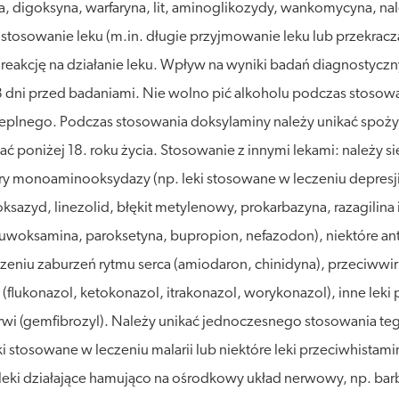
ytoina, digoksyna, warfaryna, lit, aminoglikozydy, wankomycyna,
stosowanie leku (m.in. długie przyjmowanie leku lub przekr
eakcję na działanie leku. Wpływ na wyniki badań diagnostyczn
3 dni przed badaniami. Nie wolno pić alkoholu podczas stosow
plnego. Podczas stosowania doksylaminy należy unikać spożyw
ać poniżej 18. roku życia. Stosowanie z innymi lekami: należy 
itory monoaminooksydazy (np. leki stosowane w leczeniu depresj
sazyd, linezolid, błękit metylenowy, prokarbazyna, razagilina i 
, fluwoksamina, paroksetyna, bupropion, nefazodon), niektóre a
zeniu zaburzeń rytmu serca (amiodaron, chinidyna), przeciwwiru
(flukonazol, ketokonazol, itrakonazol, worykonazol), inne leki p
wi (gemfibrozyl). Należy unikać jednoczesnego stosowania tego
eki stosowane w leczeniu malarii lub niektóre leki przeciwhista
eki działające hamująco na ośrodkowy układ nerwowy, np. barbit