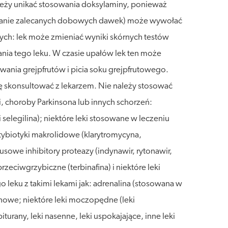
 należy unikać stosowania doksylaminy, ponieważ
aczanie zalecanych dobowych dawek) może wywołać
ych: lek może zmieniać wyniki skórnych testów
ania tego leku. W czasie upałów lek ten może
ania grejpfrutów i picia soku grejpfrutowego.
się skonsultować z lekarzem. Nie należy stosować
i, choroby Parkinsona lub innych schorzeń:
selegilina); niektóre leki stosowane w leczeniu
ntybiotyki makrolidowe (klarytromycyna,
sowe inhibitory proteazy (indynawir, rytonawir,
rzeciwgrzybiczne (terbinafina) i niektóre leki
 leku z takimi lekami jak: adrenalina (stosowana w
minowe; niektóre leki moczopędne (leki
urany, leki nasenne, leki uspokajające, inne leki