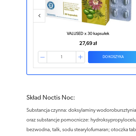
VALUSED x 30 kapsułek
27,69 zł
ZYKA
DO KOSZYKA
Skład Noctis Noc:
Substancja czynna: doksylaminy wodorobursztyni
oraz substancje pomocnicze: hydroksypropylocelul
bezwodna, talk, sodu stearylofumaran; otoczka tabl