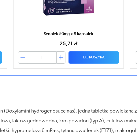
Senolek 50mg x 8 kapsułek
25,71 zł
DO KOSZYKA
an (Doxylamini hydrogenosuccinas). Jedna tabletka powlekana
oza, laktoza jednowodna, krospowidon (typ A), celuloza mikrok
etki: hypromeloza 6 mPa·s, tytanu dwutlenek (E171), makrogol 3