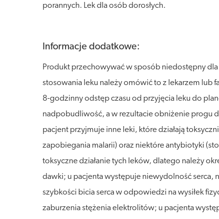
porannych. Lek dla osób dorosłych.
Informacje dodatkowe:
Produkt przechowywać w sposób niedostępny dla dz
stosowania leku należy omówić to z lekarzem lub f
8-godzinny odstęp czasu od przyjęcia leku do p
nadpobudliwość, a w rezultacie obniżenie progu 
pacjent przyjmuje inne leki, które działają toksyc
zapobiegania malarii) oraz niektóre antybiotyki (
toksyczne działanie tych leków, dlatego należy o
dawki; u pacjenta występuje niewydolność serca,
szybkości bicia serca w odpowiedzi na wysiłek fizy
zaburzenia stężenia elektrolitów; u pacjenta wy