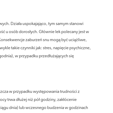
owych. Działa uspokajająco, tym samym stanowi
ść u osób dorosłych. Głównie lek polecany jest w
Konsekwencje zaburzeń snu mogą być uciążliwe,
le takie czynniki jak: stres, napięcie psychiczne,
godnia), w przypadku przedłużających się
szcza w przypadku występowania trudności z
cy trwa dłużej niż pół godziny, zakłócenie
ciągu dnia) lub wczesnego budzenia w godzinach