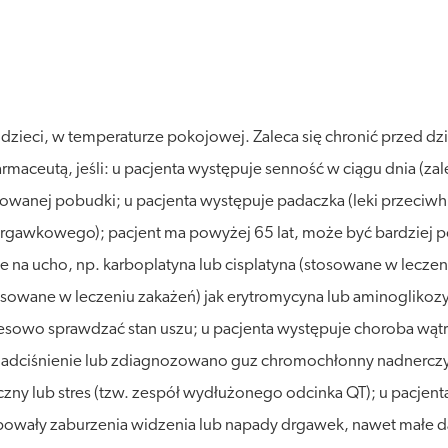
ieci, w temperaturze pokojowej. Zaleca się chronić przed dzia
armaceutą, jeśli: u pacjenta występuje senność w ciągu dnia (
lanowanej pobudki; u pacjenta występuje padaczka (leki prz
drgawkowego); pacjent ma powyżej 65 lat, może być bardziej 
znie na ucho, np. karboplatyna lub cisplatyna (stosowane w lecz
stosowane w leczeniu zakażeń) jak erytromycyna lub aminoglikoz
kresowo sprawdzać stan uszu; u pacjenta występuje choroba wą
 nadciśnienie lub zdiagnozowano guz chromochłonny nadnerczy
czny lub stres (tzw. zespół wydłużonego odcinka QT); u pacjent
stępowały zaburzenia widzenia lub napady drgawek, nawet ma