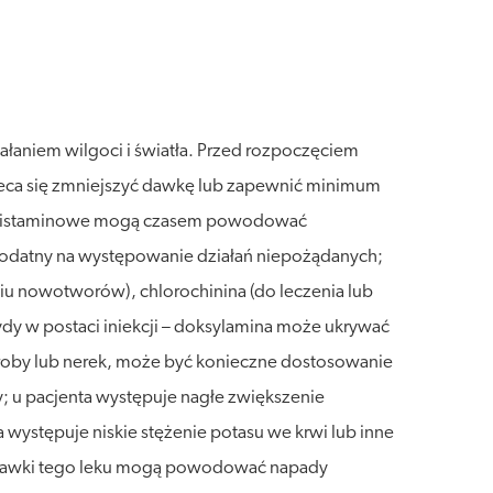
łaniem wilgoci i światła. Przed rozpoczęciem
zaleca się zmniejszyć dawkę lub zapewnić minimum
eciwhistaminowe mogą czasem powodować
podatny na występowanie działań niepożądanych;
eniu nowotworów), chlorochinina (do leczenia lub
ydy w postaci iniekcji – doksylamina może ukrywać
troby lub nerek, może być konieczne dostosowanie
; u pacjenta występuje nagłe zwiększenie
a występuje niskie stężenie potasu we krwi lub inne
łe dawki tego leku mogą powodować napady