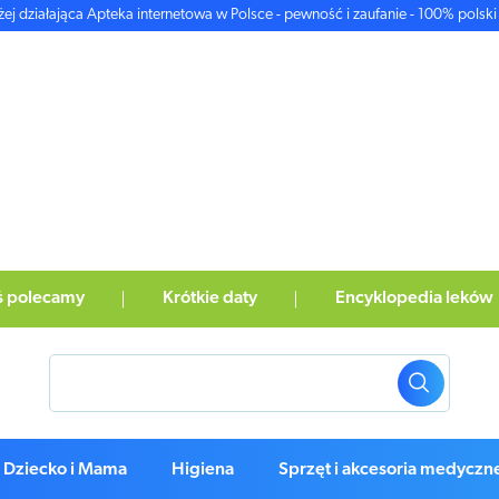
żej działająca Apteka internetowa w Polsce - pewność i zaufanie - 100% polski 
ś polecamy
Krótkie daty
Encyklopedia leków
Dziecko i Mama
Higiena
Sprzęt i akcesoria medyczn