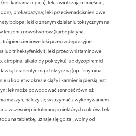
np. karbamazepina), leki zwiotczające mięśnie,
odon), prokarbazyna; leki przeciwnadciśnieniowe
metylodopa; leki o znanym działaniu toksycznym na
e w leczeniu nowotworów (karboplatyna,
, trójpierścieniowe leki przeciwdepresyjne
a lub triheksyfenidyl); leki przeciwhistaminowe
. atropina, alkaloidy pokrzyku) lub dyzopiramid
 dawką terapeutyczną a toksyczną (np. fenytoina,
 u kobiet w okresie ciąży i karmienia piersią jest
zyn: lek może powodować senność również
nia maszyn, należy się wstrzymać z wykonywaniem
zono wcześniej nietolerancję niektórych cukrów. Lek
odu na tabletkę, uznaje się go za „wolny od