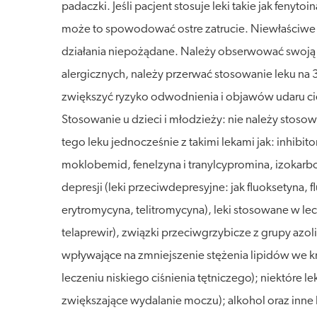
padaczki. Jeśli pacjent stosuje leki takie jak fen
może to spowodować ostre zatrucie. Niewłaściwe 
działania niepożądane. Należy obserwować swoją r
alergicznych, należy przerwać stosowanie leku na 
zwiększyć ryzyko odwodnienia i objawów udaru cie
Stosowanie u dzieci i młodzieży: nie należy stosow
tego leku jednocześnie z takimi lekami jak: inhib
moklobemid, fenelzyna i tranylcypromina, izokarbok
depresji (leki przeciwdepresyjne: jak fluoksetyna
erytromycyna, telitromycyna), leki stosowane w lec
telaprewir), związki przeciwgrzybicze z grupy azoli 
wpływające na zmniejszenie stężenia lipidów we kr
leczeniu niskiego ciśnienia tętniczego); niektóre l
zwiększające wydalanie moczu); alkohol oraz inne l