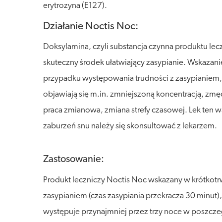
erytrozyna (E127).
Działanie Noctis Noc:
Doksylamina, czyli substancja czynna produktu le
skuteczny środek ułatwiający zasypianie. Wskazan
przypadku występowania trudności z zasypianiem
objawiają się m.in. zmniejszoną koncentracją, zmęc
praca zmianowa, zmiana strefy czasowej. Lek ten 
zaburzeń snu należy się skonsultować z lekarzem.
Zastosowanie:
Produkt leczniczy Noctis Noc wskazany w krótkot
zasypianiem (czas zasypiania przekracza 30 minut)
występuje przynajmniej przez trzy noce w poszcz