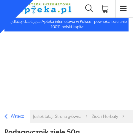
Najdłużej działająca Apteka internetowa w Polsce - pewność i zaufanie
- 100% polski kapitał
Wstecz
Jesteś tutaj:
Strona główna
Zioła i Herbaty
Zi
Podagrycznik ziele 50g