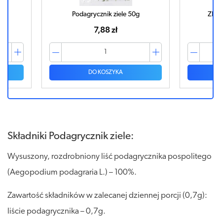
g
Podagrycznik ziele 50g
ZIEL
7,88 zł
DO KOSZYKA
Składniki Podagrycznik ziele:
Wysuszony, rozdrobniony liść podagrycznika pospolitego
(Aegopodium podagraria L.) – 100%.
Zawartość składników w zalecanej dziennej porcji (0,7g):
liście podagrycznika – 0,7g.