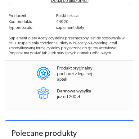
Dodaj do ulubionych
Producent:
Polski Lek s.a.
Kod produktu:
44920
Typ preparatu:
suplement diety
Suplement diety Acetylocysteina przeznaczony jest do stosowania w
celu uzupełnienia codziennej diety w N-acetylo-L-cysteinę, czyli
zmodyfikowaną formę cysteiny przyłączoną do grupy acetylowej.
Preparat ma postać tabletek musujących o smaku wiśniowym.
Produkt oryginalny
pochodzi z legalnej
apteki
Darmowa wysyłka
już od 200 zł
Polecane produkty