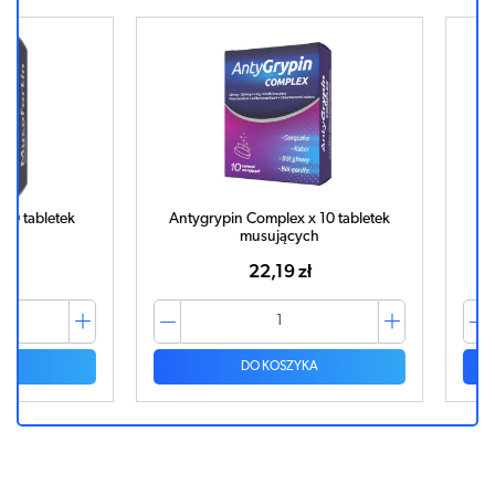
letek
Antygrypin Complex x 10 tabletek
Mucoat
musujących
22,19 zł
DO KOSZYKA