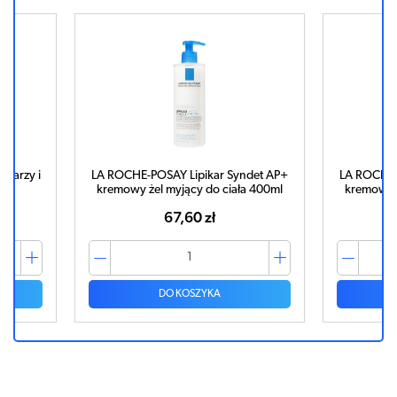
twarzy i
LA ROCHE-POSAY Lipikar Syndet AP+
LA ROCHE-
kremowy żel myjący do ciała 400ml
kremowy ż
67,60 zł
DO KOSZYKA