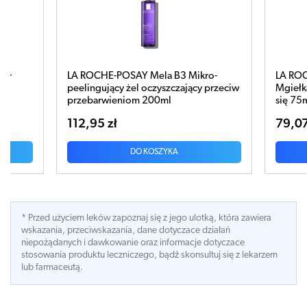
B5+
LA ROCHE-POSAY Mela B3 Mikro-
LA ROC
peelingujący żel oczyszczający przeciw
Mgiełk
przebarwieniom 200ml
się 75
112,95 zł
79,07
DO KOSZYKA
* Przed użyciem leków zapoznaj się z jego ulotką, która zawiera
wskazania, przeciwskazania, dane dotyczace działań
niepożądanych i dawkowanie oraz informacje dotyczace
stosowania produktu leczniczego, bądź skonsultuj się z lekarzem
lub farmaceutą.