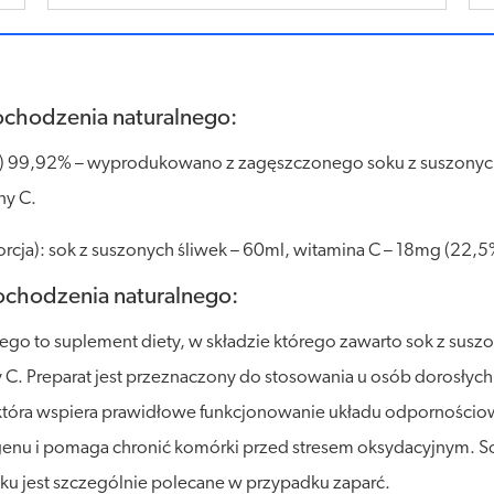
pochodzenia naturalnego:
) 99,92% – wyprodukowano z zagęszczonego soku z suszonych 
ny C.
cja): sok z suszonych śliwek – 60ml, witamina C – 18mg (22,5%
pochodzenia naturalnego:
ego to suplement diety, w składzie którego zawarto sok z sus
C. Preparat jest przeznaczony do stosowania u osób dorosłych i
, która wspiera prawidłowe funkcjonowanie układu odpornośc
enu i pomaga chronić komórki przed stresem oksydacyjnym. Sok 
oku jest szczególnie polecane w przypadku zaparć.