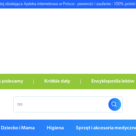
żej działająca Apteka internetowa w Polsce - pewność i zaufanie - 100% polski 
ś polecamy
Krótkie daty
Encyklopedia leków
Dziecko i Mama
Higiena
Sprzęt i akcesoria medyczn