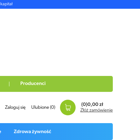
kapitał
Producenci
(0)
0,00 zł
Zaloguj się
Ulubione
(0)
Złóż zamówienie
e
Zdrowa żywność