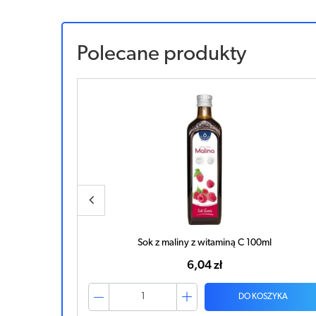
Polecane produkty
l
Sok z maliny z witaminą C 100ml
6,04 zł
ZYKA
DO KOSZYKA