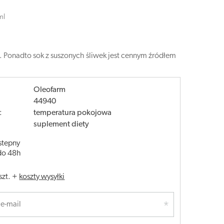
ml
 Ponadto sok z suszonych śliwek jest cennym źródłem
Oleofarm
44940
:
temperatura pokojowa
suplement diety
stepny
do 48h
szt.
+
koszty wysyłki