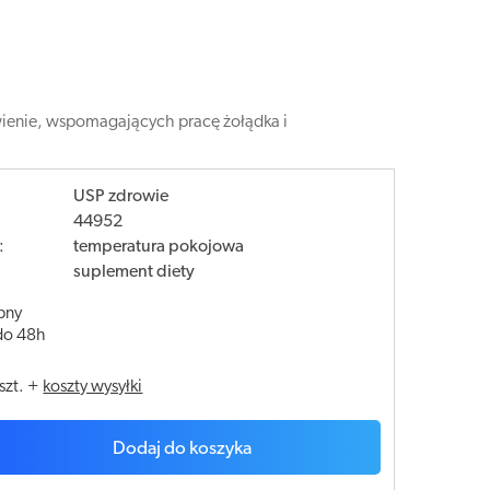
awienie, wspomagających pracę żołądka i
USP zdrowie
44952
:
temperatura pokojowa
suplement diety
pny
do 48h
szt.
+
koszty wysyłki
Dodaj do koszyka