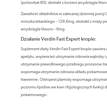
(polisorbat 80); ekstrakt z korzeni arcydzięgla li
Zawartość składników w zalecanej dziennej porcji (
mniszka lekarskiego – 129,6mg, ekstrakt z mięty p
arcydzięgla litworu – 6mg.
Działanie Verdin Fast Expert krople:
Suplement diety Verdin Fast Expert krople zawier
apetytu, wspiera też utrzymanie zdrowia wątroby
utrzymanie prawidłowego przebiegu procesów traw
wspomaga utrzymanie zdrowia układu pokarmoweg
trawienne. Ostropest plamisty wspomaga utrzyma
poziomu lipidów we krwi i fizjologicznych funkcji
pokarmowego.