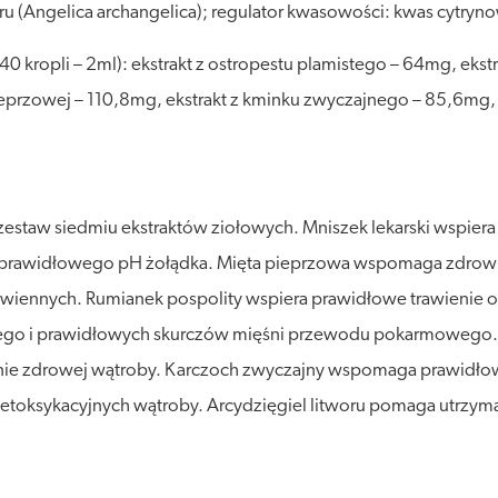
tworu (Angelica archangelica); regulator kwasowości: kwas cytry
40 kropli – 2ml): ekstrakt z ostropestu plamistego – 64mg, eks
ieprzowej – 110,8mg, ekstrakt z kminku zwyczajnego – 85,6mg, 
a zestaw siedmiu ekstraktów ziołowych. Mniszek lekarski wspie
 i prawidłowego pH żołądka. Mięta pieprzowa wspomaga zdrowi
iennych. Rumianek pospolity wspiera prawidłowe trawienie or
o i prawidłowych skurczów mięśni przewodu pokarmowego. K
nie zdrowej wątroby. Karczoch zwyczajny wspomaga prawidłow
 detoksykacyjnych wątroby. Arcydzięgiel litworu pomaga utrzym