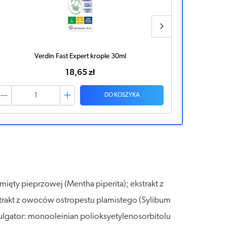
Verdin Complexx krople trawienne 40ml
13,59 zł
DO KOSZYKA
i mięty pieprzowej (Mentha piperita); ekstrakt z
strakt z owoców ostropestu plamistego (Sylibum
ulgator: monooleinian polioksyetylenosorbitolu