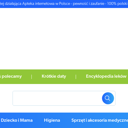
żej działająca Apteka internetowa w Polsce - pewność i zaufanie - 100% polski 
ś polecamy
Krótkie daty
Encyklopedia leków
Dziecko i Mama
Higiena
Sprzęt i akcesoria medyczn