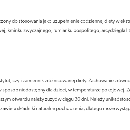
czony do stosowania jako uzupełnienie codziennej diety w ekstr
ej, kminku zwyczajnego, rumianku pospolitego, arcydzięgla li
stytut, czyli zamiennik zróżnicowanej diety. Zachowanie zró
posób niedostępny dla dzieci, w temperaturze pokojowej. Zalec
wszym otwarciu należy zużyć w ciągu 30 dni. Należy unikać sto
t zawiera składniki naturalne pochodzenia, dlatego może wystąp