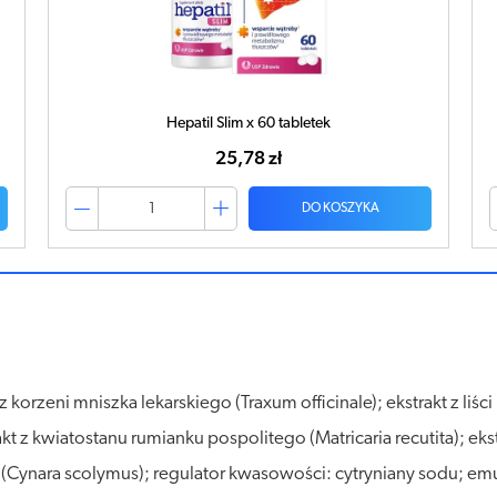
Verdin Fast Expert krople 30ml
18,65 zł
DO KOSZYKA
 korzeni mniszka lekarskiego (Traxum officinale); ekstrakt z liśc
 z kwiatostanu rumianku pospolitego (Matricaria recutita); ek
 (Cynara scolymus); regulator kwasowości: cytryniany sodu; em