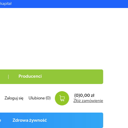
kapitał
Producenci
(0)
0,00 zł
Zaloguj się
Ulubione
(0)
Złóż zamówienie
e
Zdrowa żywność