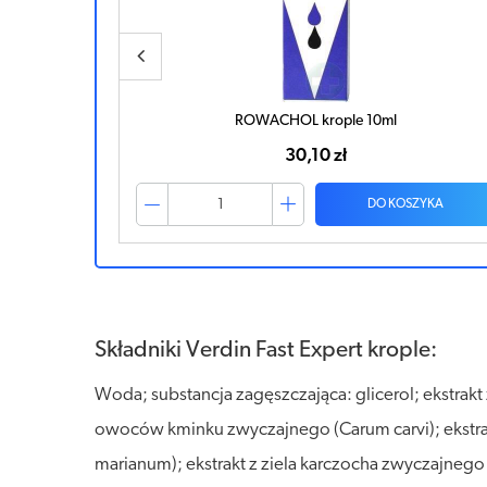
Hepatil Slim x 60 tabletek
25,78 zł
ZYKA
DO KOSZYKA
Składniki Verdin Fast Expert krople:
Woda; substancja zagęszczająca: glicerol; ekstrakt z
owoców kminku zwyczajnego (Carum carvi); ekstrakt
marianum); ekstrakt z ziela karczocha zwyczajnego