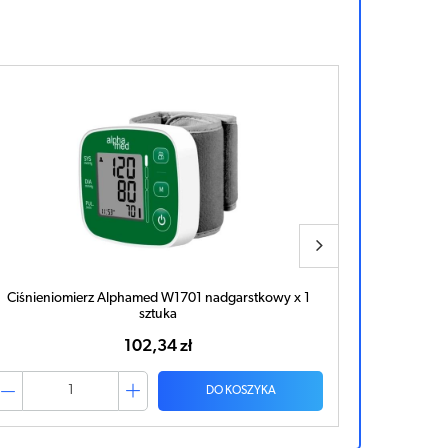
Ciśnieniomierz Alphamed W1701 nadgarstkowy x 1
OMRON RS2
sztuka
102,34 zł
DO KOSZYKA