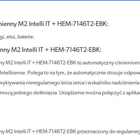
ienny M2 Intelli IT + HEM-7146T2-EBK:
, etui, baterie.
nny M2 Intelli IT + HEM-7146T2-EBK:
 M2 Intelli IT + HEM-7146T2-EBK to automatyczny ciśnieniom
tellisense. Polega to na tym, że automatycznie stosuje odpow
wykrywania nieregularnego bicia serca i wskaźniku nadciśnieni
pomocą jednego dotknięcia. Urządzenie można połączyć z aplik
2 Intelli IT + HEM-7146T2-EBK przeznaczony do regularnego m