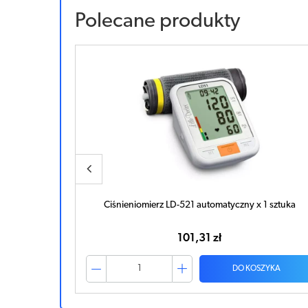
Polecane produkty
 x 1sztuka
Ciśnieniomierz LD-521 automatyczny x 1 sztuka
101,31 zł
ZYKA
DO KOSZYKA