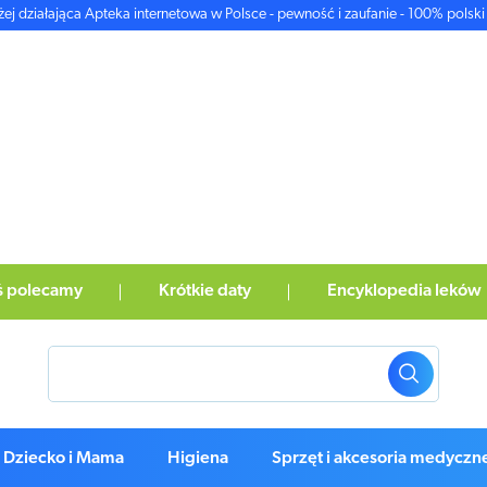
żej działająca Apteka internetowa w Polsce - pewność i zaufanie - 100% polski 
ś polecamy
Krótkie daty
Encyklopedia leków
Dziecko i Mama
Higiena
Sprzęt i akcesoria medyczn