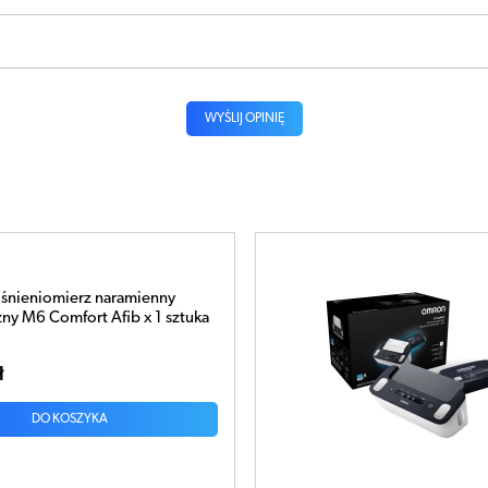
WYŚLIJ OPINIĘ
nieniomierz naramienny
ny M6 Comfort Afib x 1 sztuka
ł
DO KOSZYKA