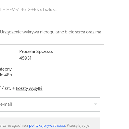
IT + HEM-7146T2-EBK x 1 sztuka
 Urządzenie wykrywa nieregularne bicie serca oraz ma
Procefar Sp.zo.o.
45931
stepny
do 48h
ł
/
szt.
+
koszty wysyłki
arzane zgodnie z
polityką prywatności
. Przesyłając je,