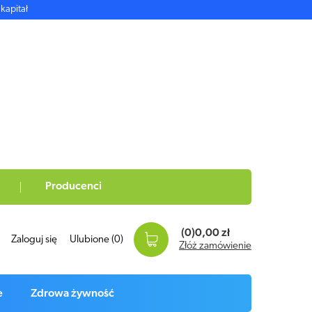
kapitał
Producenci
(0)
0,00 zł
Zaloguj się
Ulubione
(0)
Złóż zamówienie
e
Zdrowa żywność