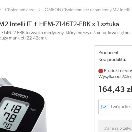
Ciśnieniomierze
OMRON Ciśnieniomierz naramienny M2 Intelli 
 Intelli IT + HEM-7146T2-EBK x 1 sztuka
7146T2-EBK to wyrób medyczny, który mierzy ciśnienie krwi i tętno.
 duży mankiet (22-42cm).
Producent:
Kod produktu:
Produkt niedo
Wysyłka od 24h 
164,43 z
Dane są przetw