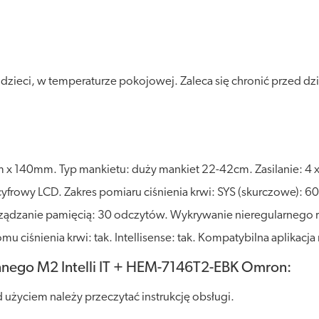
eci, w temperaturze pokojowej. Zaleca się chronić przed dział
140mm. Typ mankietu: duży mankiet 22-42cm. Zasilanie: 4 x b
: cyfrowy LCD. Zakres pomiaru ciśnienia krwi: SYS (skurczowe
ządzanie pamięcią: 30 odczytów. Wykrywanie nieregularnego ryt
mu ciśnienia krwi: tak. Intellisense: tak. Kompatybilna aplikac
nnego M2 Intelli IT + HEM-7146T2-EBK Omron:
użyciem należy przeczytać instrukcję obsługi.