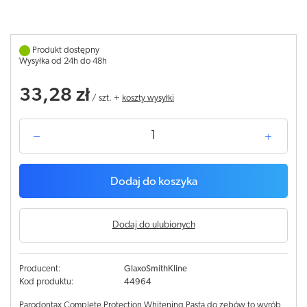
Produkt dostępny
Wysyłka od 24h do 48h
33,28 zł
/
szt.
+
koszty wysyłki
Dodaj do koszyka
Dodaj do ulubionych
Producent:
GlaxoSmithKline
Kod produktu:
44964
Parodontax Complete Protection Whitening Pasta do zębów to wyrób