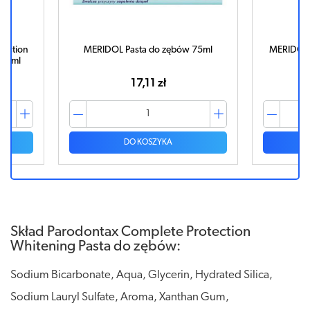
ection
MERIDOL Pasta do zębów 75ml
MERIDOL 
 75ml
17,11 zł
DO KOSZYKA
Skład Parodontax Complete Protection
Whitening Pasta do zębów:
Sodium Bicarbonate, Aqua, Glycerin, Hydrated Silica,
Sodium Lauryl Sulfate, Aroma, Xanthan Gum,