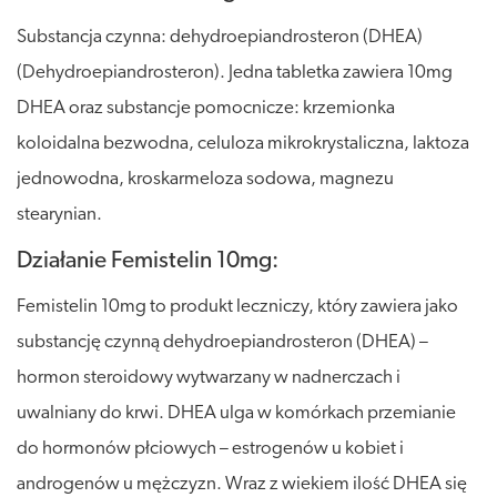
Substancja czynna: dehydroepiandrosteron (DHEA)
(Dehydroepiandrosteron). Jedna tabletka zawiera 10mg
DHEA oraz substancje pomocnicze: krzemionka
koloidalna bezwodna, celuloza mikrokrystaliczna, laktoza
jednowodna, kroskarmeloza sodowa, magnezu
stearynian.
Działanie Femistelin 10mg:
Femistelin 10mg to produkt leczniczy, który zawiera jako
substancję czynną dehydroepiandrosteron (DHEA) –
hormon steroidowy wytwarzany w nadnerczach i
uwalniany do krwi. DHEA ulga w komórkach przemianie
do hormonów płciowych – estrogenów u kobiet i
androgenów u mężczyzn. Wraz z wiekiem ilość DHEA się