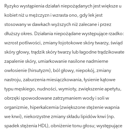
Ryzyko wystąpienia działań niepożądanych jest większe u
kobiet niż u mężczyzn i wzrasta ono, gdy lek jest
stosowany w dawkach wyższych niż zalecane i przez
dłuższy okres. Działania niepożądane występujące rzadko:
wzrost potliwości, zmiany łojotokowe skóry twarzy, świąd
skóry głowy, trądzik skóry twarzy lub łagodne trądzikowate
zapalenie skóry, umiarkowanie nasilone nadmierne
owłosienie (hirsutyzm), ból głowy, niepokój, zmiany
nastroju, zaburzenia miesiączkowania, łysienie kątowe
typu męskiego, nudności, wymioty, zwiększenie apetytu,
obrzęki spowodowane zatrzymaniem wody i soli w
organizmie, hiperkalcemia (zwiększone stężenie wapnia
we krwi), niekorzystne zmiany składu lipidów krwi (np.
spadek stężenia HDL), obniżenie tonu głosu; występujące