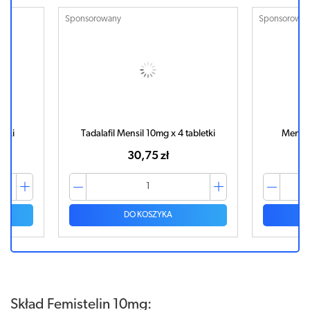
Sponsorowany
Sponsorowa
etki
Tadalafil Mensil 10mg x 4 tabletki
Mensil
30,75 zł
DO KOSZYKA
Skład Femistelin 10mg: