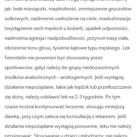
jak: brak miesiączki, niepłodność, zmniejszenie gruczołów
sutkowych, nadmierne owłosienie na ciele, maskulinizacja
(wystąpienie cech męskich u kobiet), spadek odporności,
nadmierna agresja i nadpobudliwość, przyrost masy ciała,
obniżenie tonu głosu, łysienie kątowe typu męskiego. Lek
Femistelin nie powinien być stosowany przez
sportowców, gdyż należy do grupy niedozwolonych
środków anabolicznych – androgennych. Jeśli wystąpią
działania niepożądane, takie jak trądzik lub przetłuszczanie
się skóry, należy odstawić lek na 2-3 tygodnie. Po tym
czasie można kontynuować leczenie, stosując mniejszą
dawkę, przy czym zaleca się konsultację z lekarzem. Jeśli
działania niepożądane wystąpią ponownie, leku nie należy
przyjmować. Stosowanie u dzieci i młodzieży: nie należy