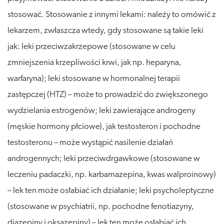
stosować. Stosowanie z innymi lekami: należy to omówić z
lekarzem, zwłaszcza wtedy, gdy stosowane są takie leki
jak: leki przeciwzakrzepowe (stosowane w celu
zmniejszenia krzepliwości krwi, jak np. heparyna,
warfaryna); leki stosowane w hormonalnej terapii
zastępczej (HTZ) – może to prowadzić do zwiększonego
wydzielania estrogenów; leki zawierające androgeny
(męskie hormony płciowe), jak testosteron i pochodne
testosteronu – może wystąpić nasilenie działań
androgennych; leki przeciwdrgawkowe (stosowane w
leczeniu padaczki, np. karbamazepina, kwas walproinowy)
– lek ten może osłabiać ich działanie; leki psycholeptyczne
(stosowane w psychiatrii, np. pochodne fenotiazyny,
diazepiny i oksazepiny) – lek ten może osłabiać ich