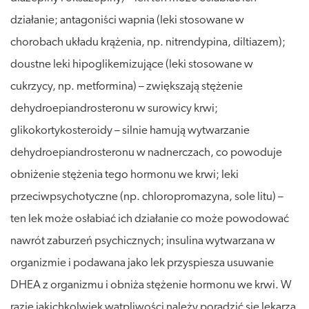
działanie; antagoniści wapnia (leki stosowane w
chorobach układu krążenia, np. nitrendypina, diltiazem);
doustne leki hipoglikemizujące (leki stosowane w
cukrzycy, np. metformina) – zwiększają stężenie
dehydroepiandrosteronu w surowicy krwi;
glikokortykosteroidy – silnie hamują wytwarzanie
dehydroepiandrosteronu w nadnerczach, co powoduje
obniżenie stężenia tego hormonu we krwi; leki
przeciwpsychotyczne (np. chloropromazyna, sole litu) –
ten lek może osłabiać ich działanie co może powodować
nawrót zaburzeń psychicznych; insulina wytwarzana w
organizmie i podawana jako lek przyspiesza usuwanie
DHEA z organizmu i obniża stężenie hormonu we krwi. W
razie jakichkolwiek wątpliwości należy poradzić się lekarza