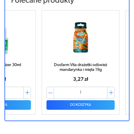
Polecane produkty
0ml
Dosfarm Vita drażetki odśwież
Dosfarm Vi
mandarynka i mięta 19g
3,27 zł
DO KOSZYKA