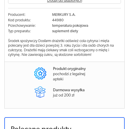
Dodaj do ulubionych
Producent:
MERKURY S.A.
Kod produktu:
44980
Przechowywanie:
temperatura pokojowa
Typ preparatu:
suplement diety
Środek spożywczy Dosfarm drażetki odśwież cola cytryna i mięta
polecany jest dla dzieci powyżej 3. roku życia i dla osób chorych na
cukrzycę. Drażetki mają ciekawy smak coli wzbogacony o miętę i
cytrynę. Nie zawierają cukru, są słodzone sorbitolem!
Produkt oryginalny
pochodzi z legalnej
apteki
Darmowa wysyłka
już od 200 zł