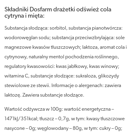
Składniki Dosfarm drażetki odśwież cola
cytryna i mięta:
Substancja słodząca: sorbitol, substancja pianotwórcza:
wodorowęglan sodu; substancja przeciwzbrylająca: sole
magnezowe kwasów tłuszczowych; laktoza, aromat cola i
cytrynowy, naturalny mentol pochodzenia roślinnego,
regulatory kwasowości: kwas jabłkowy, kwas winowy;
witamina C, substancje słodzące: sukraloza, glikozydy
stewiolowe ze stewii. Informacje o alergenach: zawiera
laktozę. Zawiera substancje słodzące.
Wartość odżywcza w 100g: wartość energetyczna –
1471kJ/351kcal; tłuszcz – 0,7g, w tym: kwasy tłuszczowe
nasycone – 0g; węglowodany – 80g, w tym: cukry – 0g;