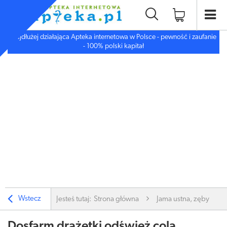
Najdłużej działająca Apteka internetowa w Polsce - pewność i zaufanie
- 100% polski kapitał
Wstecz
Jesteś tutaj:
Strona główna
Jama ustna, zęby
Dosfarm drażetki odśwież cola