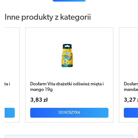
Inne produkty z kategorii
śwież mięta i
Dosfarm Vita drażetki odśwież
mandarynka i mięta 19g
3,27 zł
A
DO KOSZYKA