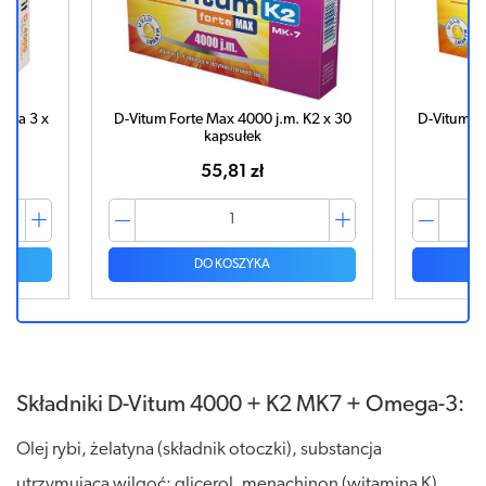
ega 3 x
D-Vitum Forte Max 4000 j.m. K2 x 30
D-Vitum Fo
kapsułek
55,81 zł
DO KOSZYKA
Składniki D-Vitum 4000 + K2 MK7 + Omega-3:
Olej rybi, żelatyna (składnik otoczki), substancja
utrzymująca wilgoć: glicerol, menachinon (witamina K),