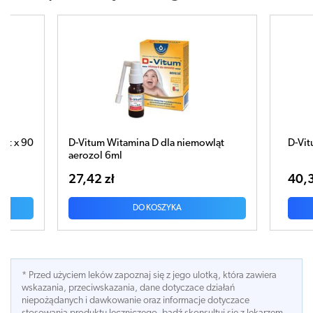
ląt
D-Vitum 600 j.m. DHA x 30 kapsułek
D-VITU
niemow
40,33 zł
21,33
DO KOSZYKA
* Przed użyciem leków zapoznaj się z jego ulotką, która zawiera
wskazania, przeciwskazania, dane dotyczace działań
niepożądanych i dawkowanie oraz informacje dotyczace