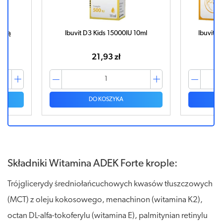
mpką
Ibuvit D3 Kids 15000IU 10ml
Ibuvit 
21,93 zł
DO KOSZYKA
Składniki Witamina ADEK Forte krople:
Trójglicerydy średniołańcuchowych kwasów tłuszczowych
(MCT) z oleju kokosowego, menachinon (witamina K2),
octan DL-alfa-tokoferylu (witamina E), palmitynian retinylu