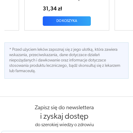
49,71 zł
YKA
DO KOSZYKA
* Przed użyciem leków zapoznaj się z jego ulotką, która zawiera
wskazania, przeciwskazania, dane dotyczace działań
niepożądanych i dawkowanie oraz informacje dotyczace
stosowania produktu leczniczego, bądź skonsultuj się z lekarzem
lub farmaceutą.
Zapisz się do newslettera
i zyskaj dostęp
do szerokiej wiedzy o zdrowiu