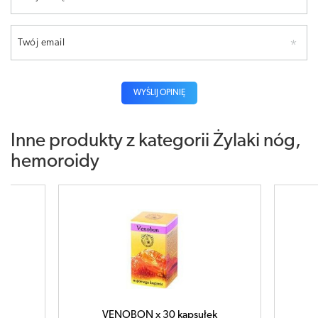
Twój email
WYŚLIJ OPINIĘ
Inne produkty z kategorii
Żylaki nóg,
hemoroidy
 kapsułek
VENOBON x 60 kapsułek