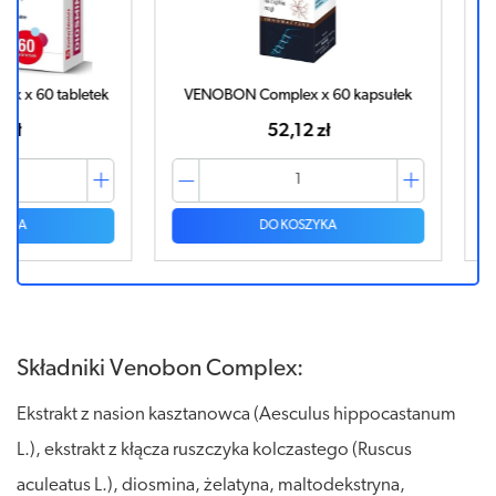
abletek
VENOBON Complex x 60 kapsułek
VENO
52,12 zł
DO KOSZYKA
Składniki Venobon Complex:
Ekstrakt z nasion kasztanowca (Aesculus hippocastanum
L.), ekstrakt z kłącza ruszczyka kolczastego (Ruscus
aculeatus L.), diosmina, żelatyna, maltodekstryna,