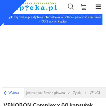
Najdłużej działająca Apteka internetowa w Polsce - pewność i zaufanie
- 100% polski kapitał
Wstecz
Jesteś tutaj:
Strona główna
Żylaki
VENOBON C
VENOBON Complex x 60 kapsułek