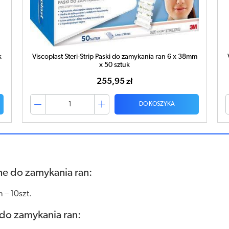
k
Viscoplast Steri-Strip Paski do zamykania ran 6 x 38mm
x 50 sztuk
255,95 zł
DO KOSZYKA
ne do zamykania ran:
– 10szt.
 do zamykania ran: