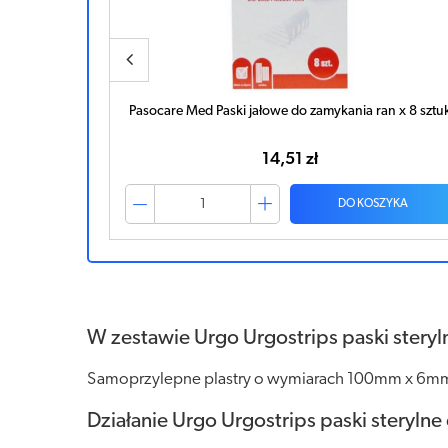
nia ran x 10
Pasocare Med Paski jałowe do zamykania ran x 8 sztu
14,51 zł
ZYKA
DO KOSZYKA
W zestawie Urgo Urgostrips paski steryl
Samoprzylepne plastry o wymiarach 100mm x 6mm 
Działanie Urgo Urgostrips paski sterylne