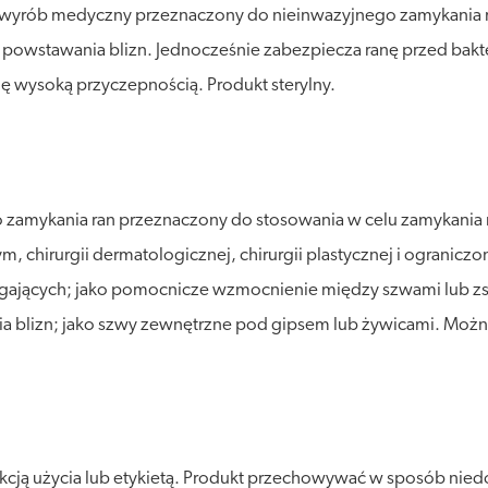
to wyrób medyczny przeznaczony do nieinwazyjnego zamykania r
ko powstawania blizn. Jednocześnie zabezpiecza ranę przed bakt
ię wysoką przyczepnością. Produkt sterylny.
 zamykania ran przeznaczony do stosowania w celu zamykania r
 chirurgii dermatologicznej, chirurgii plastycznej i ogranicz
ągających; jako pomocnicze wzmocnienie między szwami lub zs
ia blizn; jako szwy zewnętrzne pod gipsem lub żywicami. Można 
ukcją użycia lub etykietą. Produkt przechowywać w sposób nie