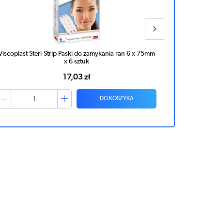
Viscoplast Steri-Strip Paski do zamykania ran 6 x 75mm
URGO Urgost
x 6 sztuk
17,03 zł
DO KOSZYKA