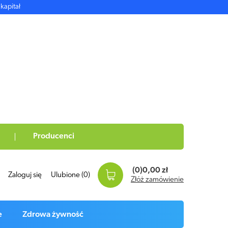
kapitał
Producenci
(0)
0,00 zł
Zaloguj się
Ulubione
(0)
Złóż zamówienie
e
Zdrowa żywność