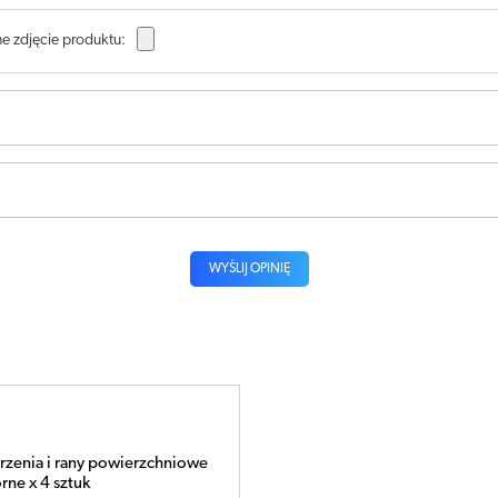
e zdjęcie produktu:
WYŚLIJ OPINIĘ
enia i rany powierzchniowe
ne x 4 sztuk