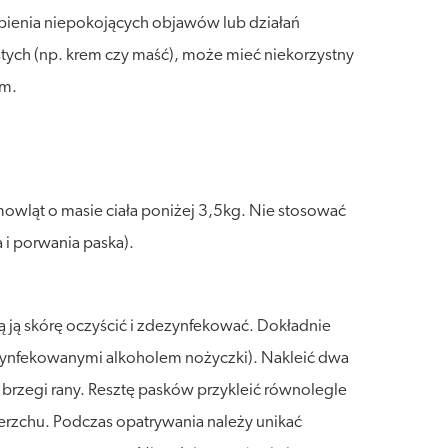
ąpienia niepokojących objawów lub działań
tych (np. krem czy maść), może mieć niekorzystny
em.
owląt o masie ciała poniżej 3,5kg. Nie stosować
 i porwania paska).
ą ją skórę oczyścić i zdezynfekować. Dokładnie
ezynfekowanymi alkoholem nożyczki). Nakleić dwa
ć brzegi rany. Resztę pasków przykleić równolegle
ierzchu. Podczas opatrywania należy unikać