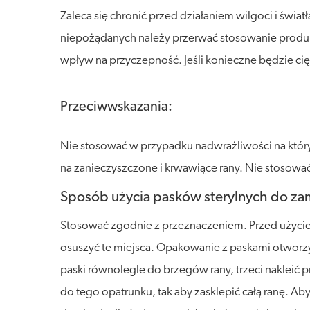
Zaleca się chronić przed działaniem wilgoci i św
niepożądanych należy przerwać stosowanie produkt
wpływ na przyczepność. Jeśli konieczne będzie c
Przeciwwskazania:
Nie stosować w przypadku nadwrażliwości na który
na zanieczyszczone i krwawiące rany. Nie stosować
Sposób użycia pasków sterylnych do zam
Stosować zgodnie z przeznaczeniem. Przed użyciem 
osuszyć te miejsca. Opakowanie z paskami otworzy
paski równolegle do brzegów rany, trzeci nakleić p
do tego opatrunku, tak aby zasklepić całą ranę. A