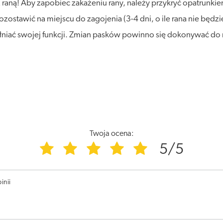
z raną! Aby zapobiec zakażeniu rany, należy przykryć opatrunk
stawić na miejscu do zagojenia (3-4 dni, o ile rana nie będzie 
spełniać swojej funkcji. Zmian pasków powinno się dokonywać d
Twoja ocena:
5/5
inii