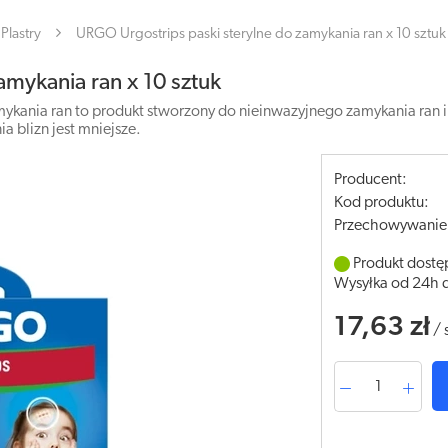
Plastry
URGO Urgostrips paski sterylne do zamykania ran x 10 sztuk
amykania ran x 10 sztuk
ykania ran to produkt stworzony do nieinwazyjnego zamykania ran i
a blizn jest mniejsze.
Producent:
Kod produktu:
Przechowywanie
Produkt dostę
Wysyłka od 24h 
17,63 zł
/