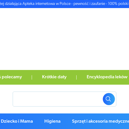
żej działająca Apteka internetowa w Polsce - pewność i zaufanie - 100% polski 
ś polecamy
Krótkie daty
Encyklopedia leków
Dziecko i Mama
Higiena
Sprzęt i akcesoria medyczn