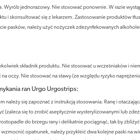
iatła. Wyrób jednorazowy. Nie stosować ponownie. W razie wyst
u i skonsultować się z lekarzem. Zastosowanie produktów tłus
ięcie pasków, należy użyć nożyczek zdezynfekowanych alkohol
kolwiek składnik produktu. Nie stosować u wcześniaków i niem
 na oczy. Nie stosować na stawy (ze względu ryzyko naprężenia
ykania ran Urgo Urgostrips:
należy się zapoznać z instrukcją stosowania. Ranę i otaczając
ć (zaleca się to zrobić aseptycznie wysterylizowanymi lub zd
rostopadle do brzegu rany i delikatnie pociągnąć, tak by zbliży
by wzmocnić opatrunek, należy przykleić dwa kolejne paski na w