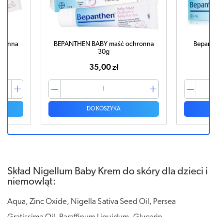
hronna
BEPANTHEN BABY maść ochronna
Bepanth
30g
35,00 zł
DO KOSZYKA
Skład Nigellum Baby Krem do skóry dla dzieci i
niemowląt:
Aqua, Zinc Oxide, Nigella Sativa Seed Oil, Persea