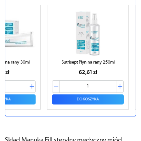
 30ml
Sutrisept Płyn na rany 250ml
Granusep
62,61 zł
DO KOSZYKA
Skład Manuka Fill sterylny medyczny miód