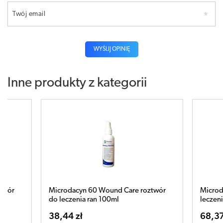
Twój email
WYŚLIJ OPINIĘ
Inne produkty z kategorii
cyn 60 Wound Care roztwór
Microdacyn 60 Wound Care ro
nia ran 100ml
leczenia ran 500ml
zł
68,37 zł