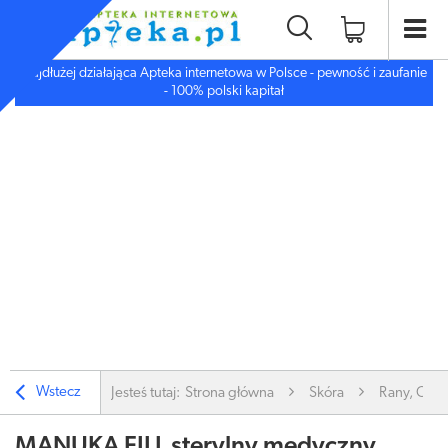
Najdłużej działająca Apteka internetowa w Polsce - pewność i zaufanie
- 100% polski kapitał
Wstecz
Jesteś tutaj:
Strona główna
Skóra
Rany, Opa
MANUKA FILL sterylny medyczny