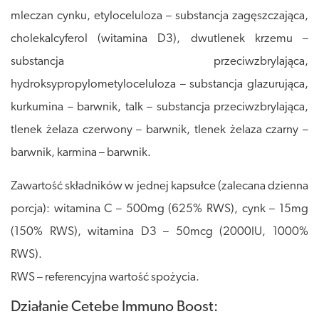
mleczan cynku, etyloceluloza – substancja zagęszczająca,
cholekalcyferol (witamina D3), dwutlenek krzemu –
substancja przeciwzbrylająca,
hydroksypropylometyloceluloza – substancja glazurująca,
kurkumina – barwnik, talk – substancja przeciwzbrylająca,
tlenek żelaza czerwony – barwnik, tlenek żelaza czarny –
barwnik, karmina – barwnik.
Zawartość składników w jednej kapsułce (zalecana dzienna
porcja): witamina C – 500mg (625% RWS), cynk – 15mg
(150% RWS), witamina D3 – 50mcg (2000IU, 1000%
RWS).
RWS – referencyjna wartość spożycia.
Działanie Cetebe Immuno Boost: