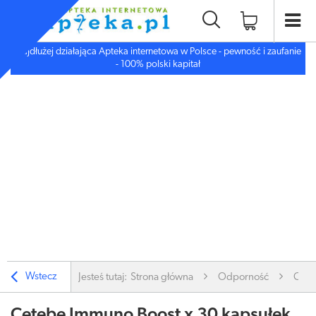
Najdłużej działająca Apteka internetowa w Polsce - pewność i zaufanie
- 100% polski kapitał
Wstecz
Jesteś tutaj:
Strona główna
Odporność
Cete
Cetebe Immuno Boost x 30 kapsułek