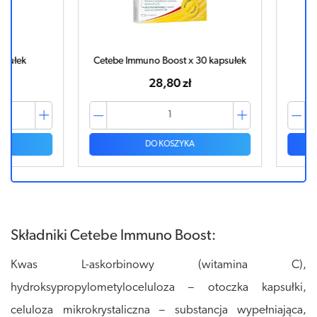
ek
Cetebe Immuno Boost x 30 kapsułek
Immun
28,80 zł
DO KOSZYKA
Składniki Cetebe Immuno Boost:
Kwas L-askorbinowy (witamina C),
hydroksypropylometyloceluloza – otoczka kapsułki,
celuloza mikrokrystaliczna – substancja wypełniająca,