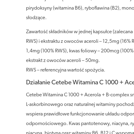
pirydoksyny (witamina B6), ryboflawina (B2), mono
słodzące.
Zawartość składników w jednej kapsułce (zaleca
RWS) i ekstraktu z owoców aceroli – 12,5mg (16% 
1,4mg (100% RWS), kwas foliowy – 200mcg (100%
ekstrakt z owoców aceroli – 50mg.
RWS – referencyjna wartość spożycia.
Działanie Cetebe Witamina C 1000 + Ac
Cetebe Witamina C 1000 + Acerola + B-complex sm
L-askorbinowego oraz naturalnej witaminy pochodząc
wspiera prawidłowe funkcjonowanie układu odporn
odpornościowego. Kwas pantotenowy, niacyna, rybof
niacyna, biotyna oraz witaminy B6, B12 i C wspoma