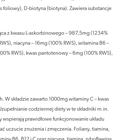
foliowy), D-biotyna (biotyna). Zawiera substancje
ząca z kwasu L-askorbinowego – 987,5mg (1234%
 RWS), niacyna – 16mg (100% RWS), witamina B6 –
(100% RWS), kwas pantotenowy – 6mg (100% RWS),
ch. W składzie zawarto 1000mg witaminy C – kwas
zupełnianie codziennej diety w te składniki m.in.
y wspierają prawidłowe funkcjonowanie układu
 uczucie znużenia i zmęczenia. Foliany, tiamina,
iny B6, B12 i C oraz niacyna, tiamina, ryboflawina