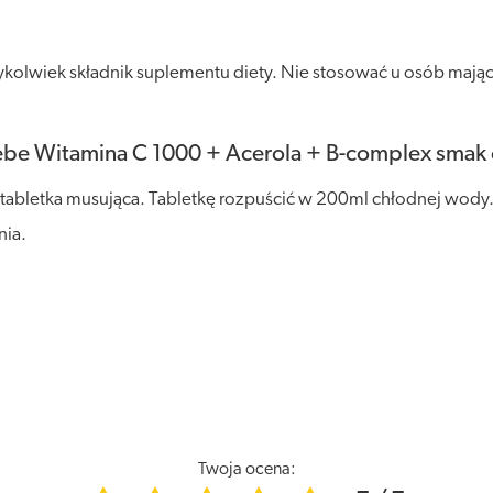
ykolwiek składnik suplementu diety. Nie stosować u osób mają
ebe Witamina C 1000 + Acerola + B-complex smak
a tabletka musująca. Tabletkę rozpuścić w 200ml chłodnej wod
nia.
Twoja ocena: