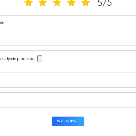
5/5
inii
e zdjęcie produktu:
WYŚLIJ OPINIĘ