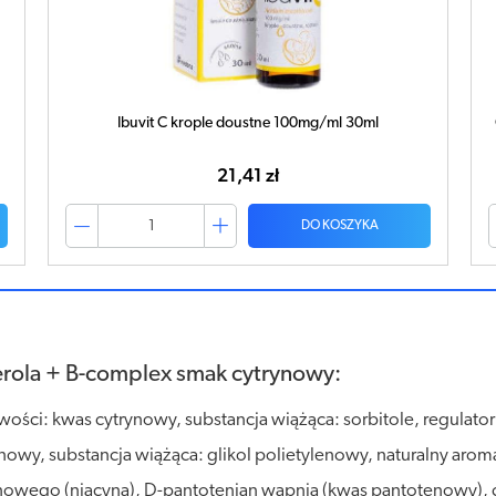
Cetebe Witamina C 1000 + Acerola + B-complex smak
cytrynowy x 20 tabletek musujących
15,22 zł
DO KOSZYKA
erola + B-complex smak cytrynowy:
wości: kwas cytrynowy, substancja wiążąca: sorbitole, regulat
trynowy, substancja wiążąca: glikol polietylenowy, naturalny ar
tynowego (niacyna), D-pantotenian wapnia (kwas pantotenowy),