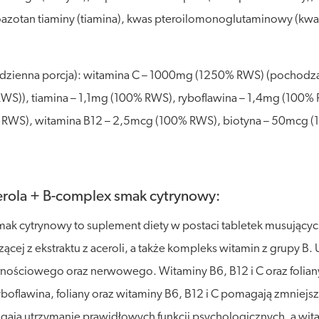
azotan tiaminy (tiamina), kwas pteroilomonoglutaminowy (kwas 
na dzienna porcja): witamina C – 1000mg (1250% RWS) (pochod
RWS)), tiamina – 1,1mg (100% RWS), ryboflawina – 1,4mg (100%
 RWS), witamina B12 – 2,5mcg (100% RWS), biotyna – 50mcg 
erola + B-complex smak cytrynowy:
ak cytrynowy to suplement diety w postaci tabletek musujący
ej z ekstraktu z aceroli, a także kompleks witamin z grupy B. U
ościowego oraz nerwowego. Witaminy B6, B12 i C oraz folian
lawina, foliany oraz witaminy B6, B12 i C pomagają zmniejszać
gają utrzymanie prawidłowych funkcji psychologicznych, a witam