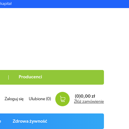
kapitał
Producenci
(0)
0,00 zł
Zaloguj się
Ulubione
(0)
Złóż zamówienie
e
Zdrowa żywność