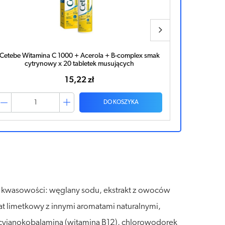
OLIMP Gold-Vit C 1000 smak cytrynowy x 20 tabletek
Witam
musujących
19,69 zł
DO KOSZYKA
or kwasowości: węglany sodu, ekstrakt z owoców
omat limetkowy z innymi aromatami naturalnymi,
 cyjanokobalamina (witamina B12), chlorowodorek