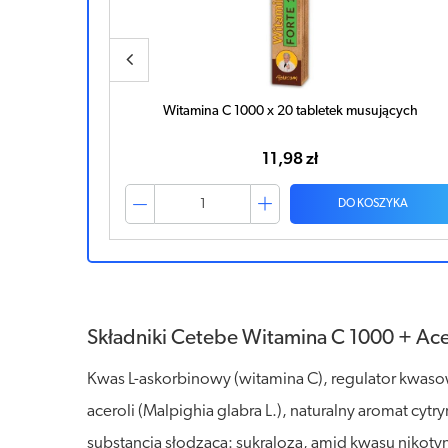
jących
Ibuvit C krople doustne 100mg/ml 30ml
21,41 zł
ZYKA
DO KOSZYKA
Składniki Cetebe Witamina C 1000 + Ac
Kwas L-askorbinowy (witamina C), regulator kwaso
aceroli (Malpighia glabra L.), naturalny aromat cy
substancja słodząca: sukraloza, amid kwasu niko