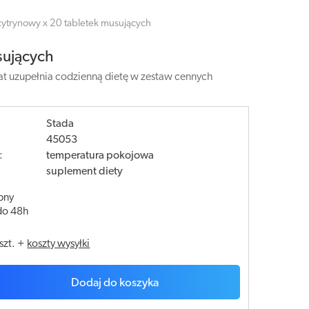
ytrynowy x 20 tabletek musujących
sujących
t uzupełnia codzienną dietę w zestaw cennych
Stada
45053
:
temperatura pokojowa
suplement diety
pny
do 48h
szt.
+
koszty wysyłki
Dodaj do koszyka