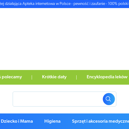
żej działająca Apteka internetowa w Polsce - pewność i zaufanie - 100% polski 
ś polecamy
Krótkie daty
Encyklopedia leków
Dziecko i Mama
Higiena
Sprzęt i akcesoria medyczn