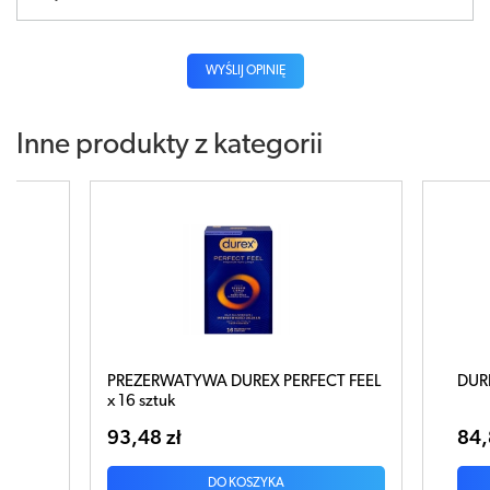
WYŚLIJ OPINIĘ
Inne produkty z kategorii
REX PERFECT FEEL
DUREX Sensual No Latex x 20 sztuk
84,88 zł
OSZYKA
DO KOSZYKA