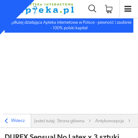
Najdłużej działająca Apteka internetowa w Polsce - pewność i zaufanie
- 100% polski kapitał
Wstecz
Jesteś tutaj:
Strona główna
Antykoncepcja
A
DUREX Sensual No Latex x 3 sztuki