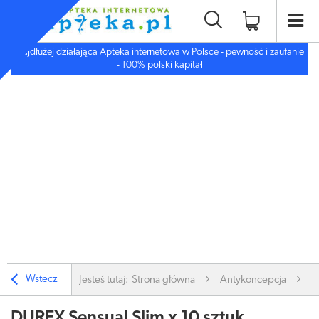
Najdłużej działająca Apteka internetowa w Polsce - pewność i zaufanie
- 100% polski kapitał
Wstecz
Jesteś tutaj:
Strona główna
Antykoncepcja
A
DUREX Sensual Slim x 10 sztuk