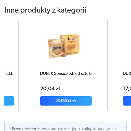
Inne produkty z kategorii
REX Sensual XL x 3 sztuki
DUREX Sensual No Latex x 3 
,04 zł
17,03 zł
DO KOSZYKA
DO KOSZYKA
* Przed użyciem leków zapoznaj się z jego ulotką, która zawiera