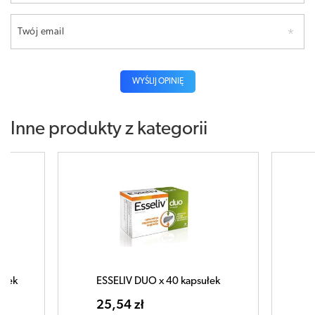
Twój email
WYŚLIJ OPINIĘ
Inne produkty z kategorii
kapsułek
ESSELIV x 50 kapsułek
25,46 zł