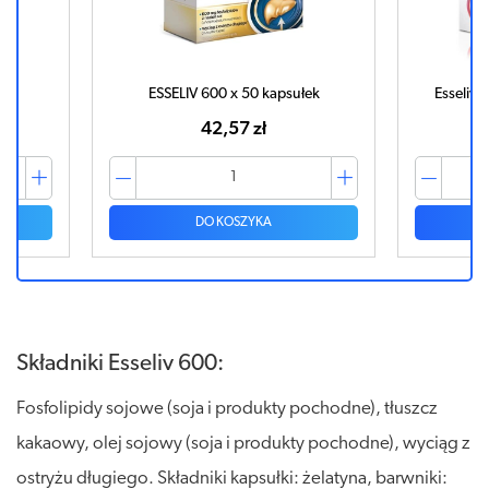
łek
ESSELIV 600 x 50 kapsułek
Esseliv 
42,57 zł
DO KOSZYKA
Składniki Esseliv 600:
Fosfolipidy sojowe (soja i produkty pochodne), tłuszcz
kakaowy, olej sojowy (soja i produkty pochodne), wyciąg z
ostryżu długiego. Składniki kapsułki: żelatyna, barwniki: