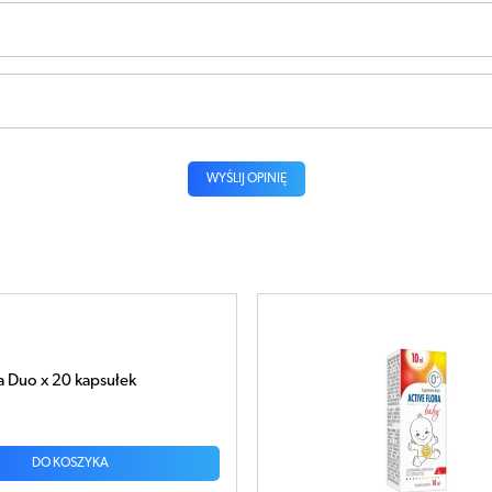
WYŚLIJ OPINIĘ
ra Baby+ krople 10ml
DO KOSZYKA