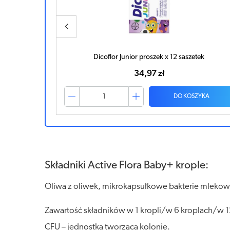
Dicoflor Junior proszek x 12 saszetek
34,97 zł
ZYKA
DO KOSZYKA
Składniki Active Flora Baby+ krople:
Oliwa z oliwek, mikrokapsułkowe bakterie mleko
Zawartość składników w 1 kropli/w 6 kroplach/w 
CFU – jednostka tworząca kolonie.