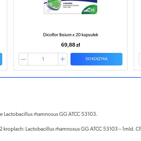
Dicoflor Ibsium x 20 kapsułek
69,88 zł
DO KOSZYKA
we Lactobacillus rhamnosus GG ATCC 53103.
12 kroplach: Lactobacillus rhamnosus GG ATCC 53103 – 1mld.