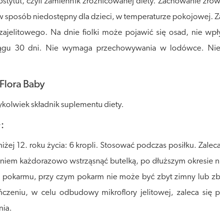
bstytut, czyli zamiennik zróżnicowanej diety. Zachowanie z
posób niedostępny dla dzieci, w temperaturze pokojowej. Zale
zajelitowego. Na dnie fiolki może pojawić się osad, nie wp
ągu 30 dni. Nie wymaga przechowywania w lodówce. Nie z
Flora Baby
kolwiek składnik suplementu diety.
:
niżej 12. roku życia: 6 kropli. Stosować podczas posiłku. Zale
aniem każdorazowo wstrząsnąć butelką, po dłuższym okresie ni
pokarmu, przy czym pokarm nie może być zbyt zimny lub zby
czeniu, w celu odbudowy mikroflory jelitowej, zaleca się 
nia.