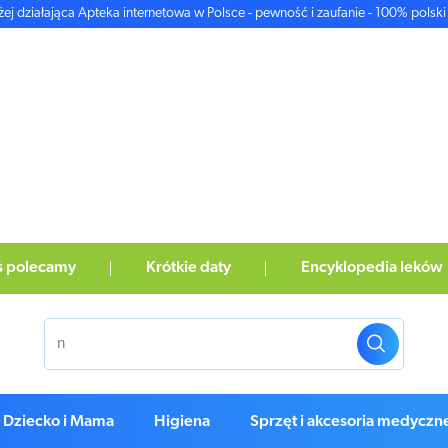
żej działająca Apteka internetowa w Polsce - pewność i zaufanie - 100% polski 
ś polecamy
Krótkie daty
Encyklopedia leków
Dziecko i Mama
Higiena
Sprzęt i akcesoria medyczn