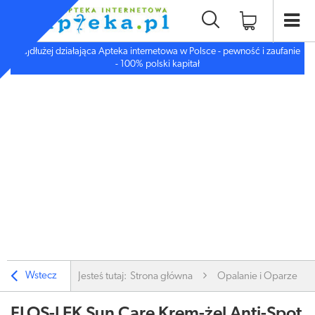
Najdłużej działająca Apteka internetowa w Polsce - pewność i zaufanie
- 100% polski kapitał
Wstecz
Jesteś tutaj:
Strona główna
Opalanie i Oparzenia
FLOS-LEK Sun Care Krem-żel Anti-Spot