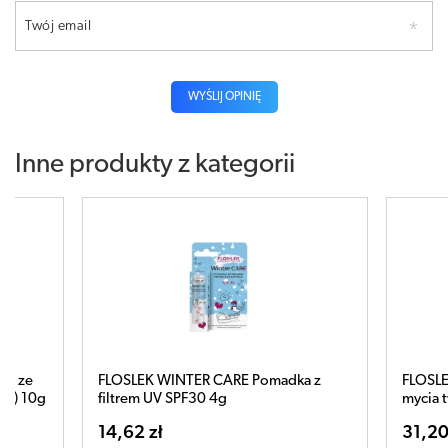
Twój email
WYŚLIJ OPINIĘ
Inne produkty z kategorii
zy ze
FLOSLEK WINTER CARE Pomadka z
FLOSLEK
em) 10g
filtrem UV SPF30 4g
mycia t
14,62 zł
31,20 