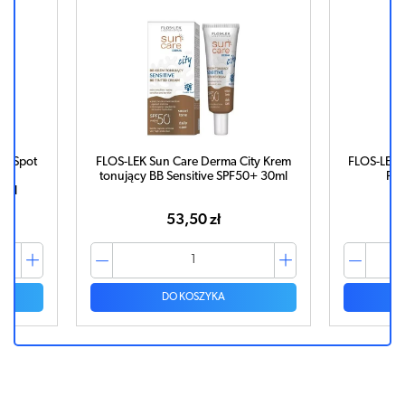
ti-Spot
FLOS-LEK Sun Care Derma City Krem
FLOS-LEK 
w
tonujący BB Sensitive SPF50+ 30ml
Pre
0ml
53,50 zł
DO KOSZYKA