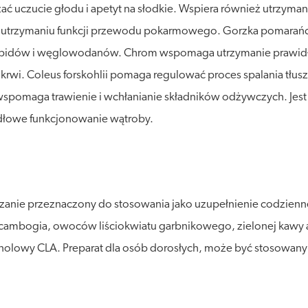
ć uczucie głodu i apetyt na słodkie. Wspiera również utrzyma
u i utrzymaniu funkcji przewodu pokarmowego. Gorzka pomara
 lipidów i węglowodanów. Chrom wspomaga utrzymanie praw
i. Coleus forskohlii pomaga regulować proces spalania tłusz
wspomaga trawienie i wchłanianie składników odżywczych. Jest 
widłowe funkcjonowanie wątroby.
anie przeznaczony do stosowania jako uzupełnienie codziennej d
inia cambogia, owoców liściokwiatu garbnikowego, zielonej ka
inolowy CLA. Preparat dla osób dorosłych, może być stosowany