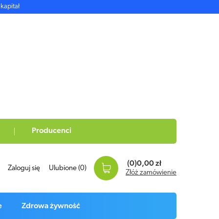
kapitał
Producenci
(0)
0,00 zł
Zaloguj się
Ulubione
(0)
Złóż zamówienie
e
Zdrowa żywność