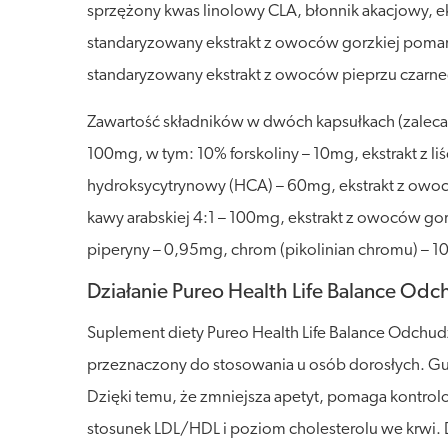
sprzężony kwas linolowy CLA, błonnik akacjowy, eks
standaryzowany ekstrakt z owoców gorzkiej pomarańcz
standaryzowany ekstrakt z owoców pieprzu czarneg
Zawartość składników w dwóch kapsułkach (zalecana 
100mg, w tym: 10% forskoliny – 10mg, ekstrakt z li
hydroksycytrynowy (HCA) – 60mg, ekstrakt z owocó
kawy arabskiej 4:1 – 100mg, ekstrakt z owoców go
piperyny – 0,95mg, chrom (pikolinian chromu) – 1
Działanie Pureo Health Life Balance Odc
Suplement diety Pureo Health Life Balance Odchudz
przeznaczony do stosowania u osób dorosłych. G
Dzięki temu, że zmniejsza apetyt, pomaga kontr
stosunek LDL/HDL i poziom cholesterolu we krwi.