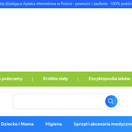
żej działająca Apteka internetowa w Polsce - pewność i zaufanie - 100% polski 
ś polecamy
Krótkie daty
Encyklopedia leków
Dziecko i Mama
Higiena
Sprzęt i akcesoria medyczn