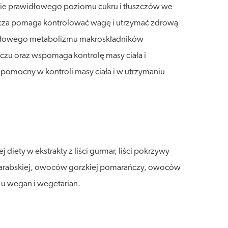
nie prawidłowego poziomu cukru i tłuszczów we
ńcza pomaga kontrolować wagę i utrzymać zdrową
idłowego metabolizmu makroskładników
czu oraz wspomaga kontrolę masy ciała i
pomocny w kontroli masy ciała i w utrzymaniu
iety w ekstrakty z liści gurmar, liści pokrzywy
wy arabskiej, owoców gorzkiej pomarańczy, owoców
 u wegan i wegetarian.