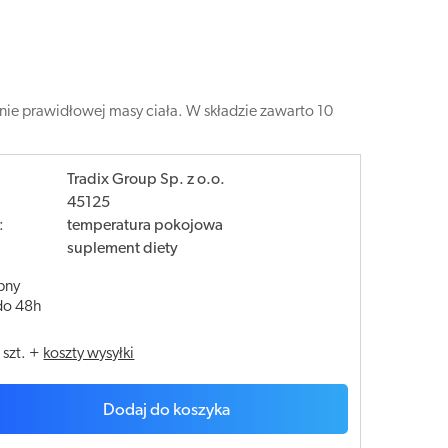
nie prawidłowej masy ciała. W składzie zawarto 10
Tradix Group Sp. z o.o.
45125
:
temperatura pokojowa
suplement diety
pny
do 48h
/
szt.
+
koszty wysyłki
Dodaj do koszyka