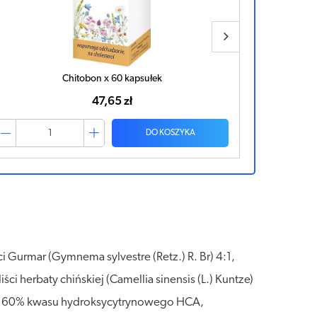
Chitobon x 60 kapsułek
Pureo Heal
47,65 zł
DO KOSZYKA
 Gurmar (Gymnema sylvestre (Retz.) R. Br) 4:1,
iści herbaty chińskiej (Camellia sinensis (L.) Kuntze)
aw. 60% kwasu hydroksycytrynowego HCA,