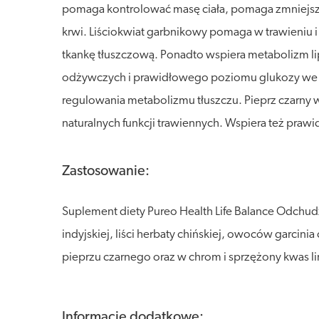
pomaga kontrolować masę ciała, pomaga zmniejsza
krwi. Liściokwiat garbnikowy pomaga w trawieni
tkankę tłuszczową. Ponadto wspiera metabolizm
odżywczych i prawidłowego poziomu glukozy we krw
regulowania metabolizmu tłuszczu. Pieprz czarny 
naturalnych funkcji trawiennych. Wspiera też pra
Zastosowanie:
Suplement diety Pureo Health Life Balance Odchudz
indyjskiej, liści herbaty chińskiej, owoców garc
pieprzu czarnego oraz w chrom i sprzężony kwas l
Informacje dodatkowe: