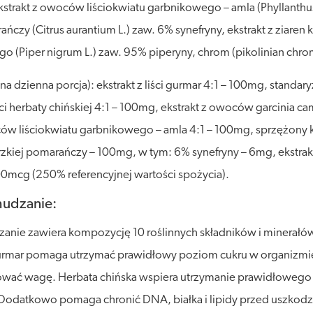
trakt z owoców liściokwiatu garbnikowego – amla (Phyllanthus em
y (Citrus aurantium L.) zaw. 6% synefryny, ekstrakt z ziaren ka
o (Piper nigrum L.) zaw. 95% piperyny, chrom (pikolinian chro
dzienna porcja): ekstrakt z liści gurmar 4:1 – 100mg, standaryzo
ści herbaty chińskiej 4:1 – 100mg, ekstrakt z owoców garcinia 
w liściokwiatu garbnikowego – amla 4:1 – 100mg, sprzężony k
rzkiej pomarańczy – 100mg, w tym: 6% synefryny – 6mg, ekstr
00mcg (250% referencyjnej wartości spożycia).
hudzanie:
anie zawiera kompozycję 10 roślinnych składników i minerałów. 
urmar pomaga utrzymać prawidłowy poziom cukru w organizmie
olować wagę. Herbata chińska wspiera utrzymanie prawidłoweg
 Dodatkowo pomaga chronić DNA, białka i lipidy przed uszkod