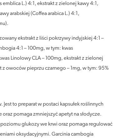
blica L.) 4:1, ekstrakt z zielonej kawy 4:1,
wy arabskiej (Coffea arabica L.) 4:1,
mu).
wany ekstrakt z liści pokrzywy indyjskiej 4:1 –
cambogia 4:1 – 100mg, w tym: kwas
was Linolowy CLA – 100mg, ekstrakt z zielonej
akt z owoców pieprzu czarnego – 1mg, w tym: 95%
Jest to preparat w postaci kapsułek roślinnych
 oraz pomaga zmniejszyć apetyt na słodycze.
o poziomu glukozy we krwi oraz pomaga regulować
zeniami oksydacyjnymi. Garcinia cambogia