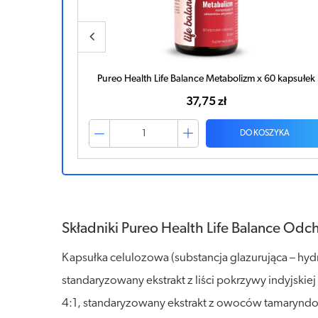
60 kapsułek
Pureo Health Life Balance Metabolizm x 60 kapsułek
37,75 zł
ZYKA
DO KOSZYKA
Składniki Pureo Health Life Balance Odc
Kapsułka celulozowa (substancja glazurująca – hyd
standaryzowany ekstrakt z liści pokrzywy indyjskiej (C
4:1, standaryzowany ekstrakt z owoców tamaryndo