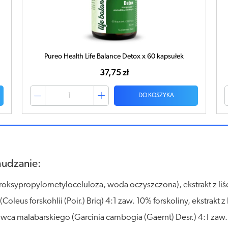
Pureo Health Life Balance Detox x 60 kapsułek
37,75 zł
DO KOSZYKA
hudzanie:
roksypropylometyloceluloza, woda oczyszczona), ekstrakt z liści
oleus forskohlii (Poir.) Briq) 4:1 zaw. 10% forskoliny, ekstrakt z l
wca malabarskiego (Garcinia cambogia (Gaernt) Desr.) 4:1 z