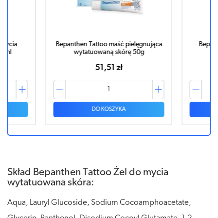
mycia
Bepanthen Tattoo maść pielęgnująca
Bepanth
ml
wytatuowaną skórę 50g
51,51 zł
DO KOSZYKA
Skład Bepanthen Tattoo Żel do mycia
wytatuowana skóra:
Aqua, Lauryl Glucoside, Sodium Cocoamphoacetate,