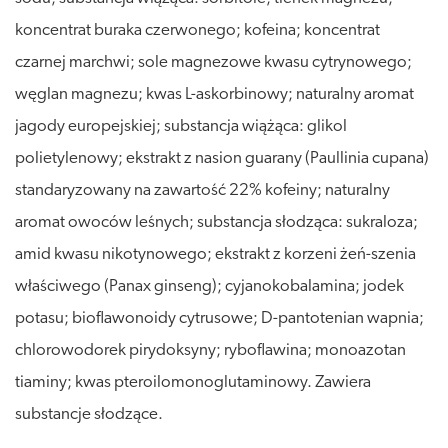
koncentrat buraka czerwonego; kofeina; koncentrat
czarnej marchwi; sole magnezowe kwasu cytrynowego;
węglan magnezu; kwas L-askorbinowy; naturalny aromat
jagody europejskiej; substancja wiążąca: glikol
polietylenowy; ekstrakt z nasion guarany (Paullinia cupana)
standaryzowany na zawartość 22% kofeiny; naturalny
aromat owoców leśnych; substancja słodząca: sukraloza;
amid kwasu nikotynowego; ekstrakt z korzeni żeń-szenia
właściwego (Panax ginseng); cyjanokobalamina; jodek
potasu; bioflawonoidy cytrusowe; D-pantotenian wapnia;
chlorowodorek pirydoksyny; ryboflawina; monoazotan
tiaminy; kwas pteroilomonoglutaminowy. Zawiera
substancje słodzące.