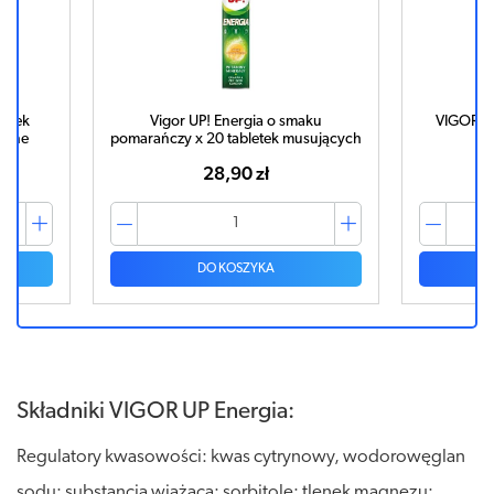
letek
Vigor UP! Energia o smaku
VIGOR UP
eśne
pomarańczy x 20 tabletek musujących
28,90 zł
DO KOSZYKA
Składniki VIGOR UP Energia:
Regulatory kwasowości: kwas cytrynowy, wodorowęglan
sodu; substancja wiążąca: sorbitole; tlenek magnezu;