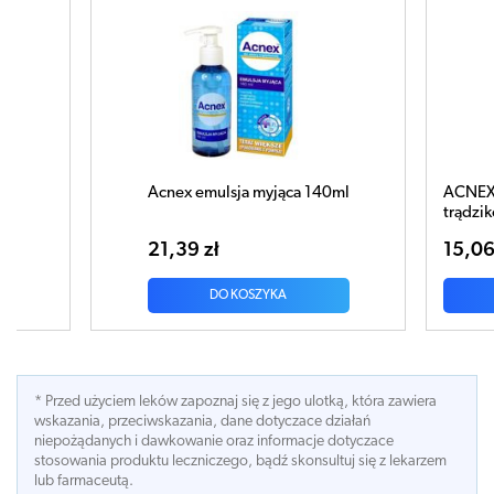
0ml
ACNEX Żel punktowy do skóry
trądzikowej 15g
15,06 zł
DO KOSZYKA
* Przed użyciem leków zapoznaj się z jego ulotką, która zawiera
wskazania, przeciwskazania, dane dotyczace działań
niepożądanych i dawkowanie oraz informacje dotyczace
stosowania produktu leczniczego, bądź skonsultuj się z lekarzem
lub farmaceutą.