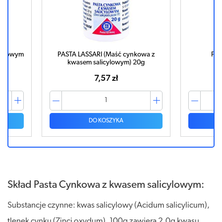
icylowym
PASTA LASSARI (Maść cynkowa z
PA
kwasem salicylowym) 20g
7,57 zł
DO KOSZYKA
Skład Pasta Cynkowa z kwasem salicylowym:
Substancje czynne: kwas salicylowy (Acidum salicylicum),
tlenek cynku (Zinci oxydum). 100g zawiera 2,0g kwasu