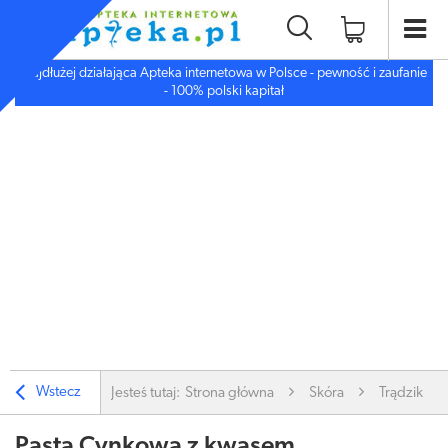
Najdłużej działająca Apteka internetowa w Polsce - pewność i zaufanie
- 100% polski kapitał
Wstecz
Jesteś tutaj:
Strona główna
Skóra
Trądzik, W
Pasta Cynkowa z kwasem