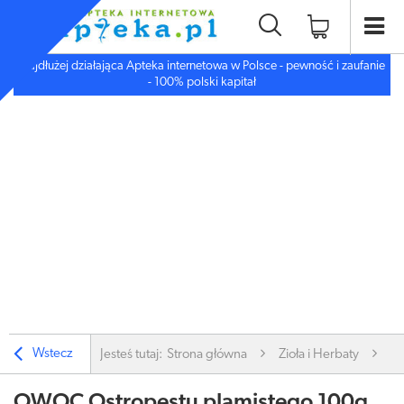
Najdłużej działająca Apteka internetowa w Polsce - pewność i zaufanie
- 100% polski kapitał
Wstecz
Jesteś tutaj:
Strona główna
Zioła i Herbaty
Zi
OWOC Ostropestu plamistego 100g