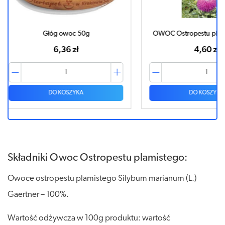
OWOC Ostropestu plamistego 100g
Mor
4,60 zł
DO KOSZYKA
Składniki Owoc Ostropestu plamistego:
Owoce ostropestu plamistego Silybum marianum (L.)
Gaertner – 100%.
Wartość odżywcza w 100g produktu: wartość