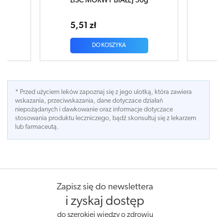
ORWY BIAŁEJ 50g
ZIELE Tasznika 50g
ł
6,86 zł
DO KOSZYKA
DO KOSZYKA
* Przed użyciem leków zapoznaj się z jego ulotką, która zawiera
wskazania, przeciwskazania, dane dotyczace działań
niepożądanych i dawkowanie oraz informacje dotyczace
stosowania produktu leczniczego, bądź skonsultuj się z lekarzem
lub farmaceutą.
Zapisz się do newslettera
i zyskaj dostęp
do szerokiej wiedzy o zdrowiu