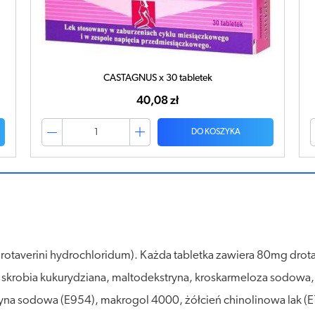
CASTAGNUS x 30 tabletek
40,08 zł
DO KOSZYKA
rotaverini hydrochloridum). Każda tabletka zawiera 80mg dro
 skrobia kukurydziana, maltodekstryna, kroskarmeloza sodowa, 
ryna sodowa (E954), makrogol 4000, żółcień chinolinowa lak (E