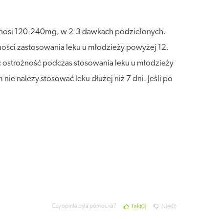
ynosi 120-240mg, w 2-3 dawkach podzielonych.
ności zastosowania leku u młodzieży powyżej 12.
 ostrożność podczas stosowania leku u młodzieży
nie należy stosować leku dłużej niż 7 dni. Jeśli po
Czy opinia była pomocna?
Tak
0
Nie
0