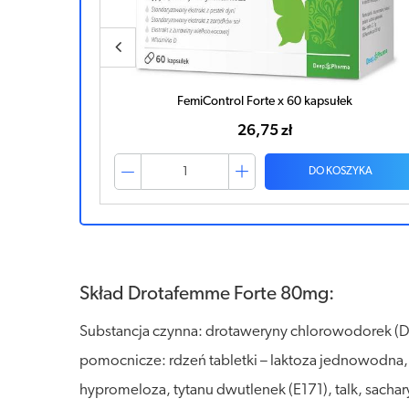
etek
FemiControl Forte x 60 kapsułek
26,75 zł
ZYKA
DO KOSZYKA
Skład Drotafemme Forte 80mg:
Substancja czynna: drotaweryny chlorowodorek (D
pomocnicze: rdzeń tabletki – laktoza jednowodna,
hypromeloza, tytanu dwutlenek (E171), talk, sacha