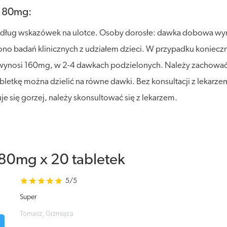
e 80mg:
 według wskazówek na ulotce. Osoby dorosłe: dawka dobowa w
ono badań klinicznych z udziałem dzieci. W przypadku koniecz
 wynosi 160mg, w 2-4 dawkach podzielonych. Należy zachować
abletkę można dzielić na równe dawki. Bez konsultacji z lekarzem 
je się gorzej, należy skonsultować się z lekarzem.
80mg x 20 tabletek
5/5
Super
Tomasz, Grzmiąca