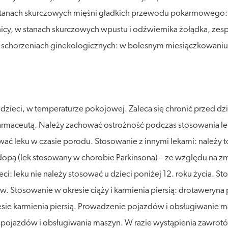
tanach skurczowych mięśni gładkich przewodu pokarmowego: 
nicy, w stanach skurczowych wpustu i odźwiernika żołądka, zespo
; w schorzeniach ginekologicznych: w bolesnym miesiączkowaniu
ieci, w temperaturze pokojowej. Zaleca się chronić przed dzia
farmaceutą. Należy zachować ostrożność podczas stosowania le
sować leku w czasie porodu. Stosowanie z innymi lekami: należ
pą (lek stosowany w chorobie Parkinsona) – ze względu na zm
eci: leku nie należy stosować u dzieci poniżej 12. roku życia. 
. Stosowanie w okresie ciąży i karmienia piersią: drotaweryna 
resie karmienia piersią. Prowadzenie pojazdów i obsługiwanie
pojazdów i obsługiwania maszyn. W razie wystąpienia zawrotów