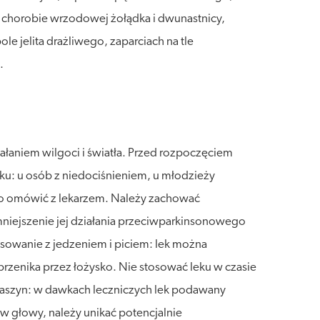
chorobie wrzodowej żołądka i dwunastnicy,
le jelita drażliwego, zaparciach na tle
.
łaniem wilgoci i światła. Przed rozpoczęciem
ku: u osób z niedociśnieniem, u młodzieży
y to omówić z lekarzem. Należy zachować
niejszenie jej działania przeciwparkinsonowego
Stosowanie z jedzeniem i piciem: lek można
przenika przez łożysko. Nie stosować leku w czasie
 maszyn: w dawkach leczniczych lek podawany
 głowy, należy unikać potencjalnie