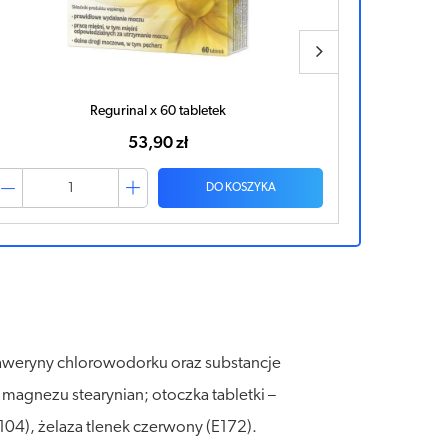
Regurinal x 60 tabletek
Dro
53,90 zł
DO KOSZYKA
taweryny chlorowodorku oraz substancje
magnezu stearynian; otoczka tabletki –
104), żelaza tlenek czerwony (E172).