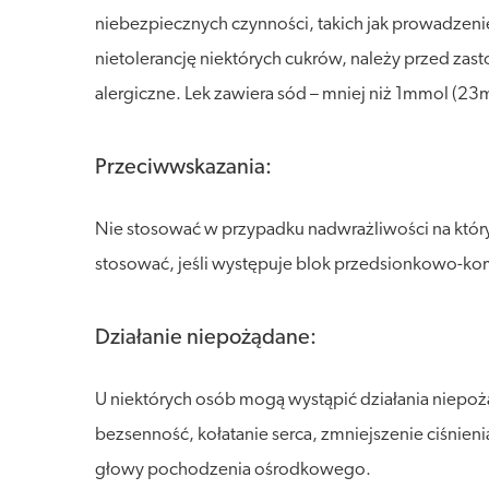
niebezpiecznych czynności, takich jak prowadzenie
nietolerancję niektórych cukrów, należy przed za
alergiczne. Lek zawiera sód – mniej niż 1mmol (23
Przeciwwskazania:
Nie stosować w przypadku nadwrażliwości na któryk
stosować, jeśli występuje blok przedsionkowo-komor
Działanie niepożądane:
U niektórych osób mogą wystąpić działania niepo
bezsenność, kołatanie serca, zmniejszenie ciśnien
głowy pochodzenia ośrodkowego.