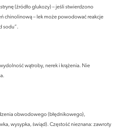
trynę (źródło glukozy) – jeśli stwierdzono
cień chinolinową – lek może powodować reakcje
od sodu”.
wydolność wątroby, nerek i krążenia. Nie
a.
chodzenia obwodowego (błędnikowego),
ywka, wysypka, świąd). Częstość nieznana: zawroty