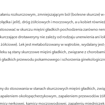
ałaniu rozkurczowym, zmniejszającym ból (bolesne skurcze) w
ka i jelit), dróg żółciowych i moczowych, a u kobiet również 
tosować w skurczu mięśni gładkich pochodzenia zarówno nerwo
zkurczające drotaweryny nie zależy od rodzaju unerwienia ani l
 żółciowe). Lek jest metabolizowany w wątrobie, wydalany jes
u są stany skurczowe mięśni gładkich, związane z chorobami
i gładkich przewodu pokarmowego i schorzenia ginekologiczn
y do stosowania w stanach skurczowych mięśni gładkich, zwi
 zapaleniem okołopęcherzykowym, zapaleniem przewodów żółc
amicy nerkowej, kamicy moczowodowej, zapaleniu miednicze