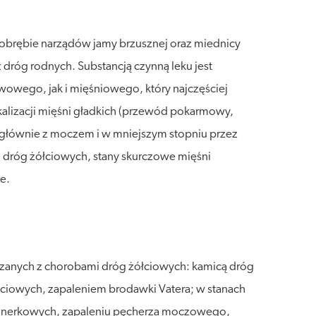
 obrębie narządów jamy brzusznej oraz miednicy
dróg rodnych. Substancją czynną leku jest
wego, jak i mięśniowego, który najczęściej
okalizacji mięśni gładkich (przewód pokarmowy,
t głównie z moczem i w mniejszym stopniu przez
 dróg żółciowych, stany skurczowe mięśni
e.
ązanych z chorobami dróg żółciowych: kamicą dróg
iowych, zapaleniem brodawki Vatera; w stanach
k nerkowych, zapaleniu pęcherza moczowego,