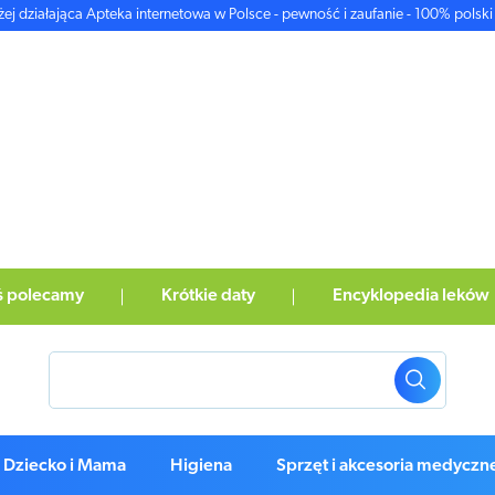
żej działająca Apteka internetowa w Polsce - pewność i zaufanie - 100% polski 
ś polecamy
Krótkie daty
Encyklopedia leków
Dziecko i Mama
Higiena
Sprzęt i akcesoria medyczn