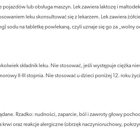
 pojazdów lub obsługa maszyn. Lek zawiera laktozę i maltodeks
stosowaniem leku skonsultować się z lekarzem. Lek zawiera żół
mg) sodu na tabletkę powlekaną, czyli uznaje się go za „wolny 
olwiek składnik leku. Nie stosować, jeśli występuje ciężka nie
owy II-III stopnia. Nie stosować u dzieci poniżej 12. roku życi
żądane. Rzadko: nudności, zaparcie, ból i zawroty głowy po
ia krwi oraz reakcje alergiczne (obrzęk naczynioruchowy, pokrz