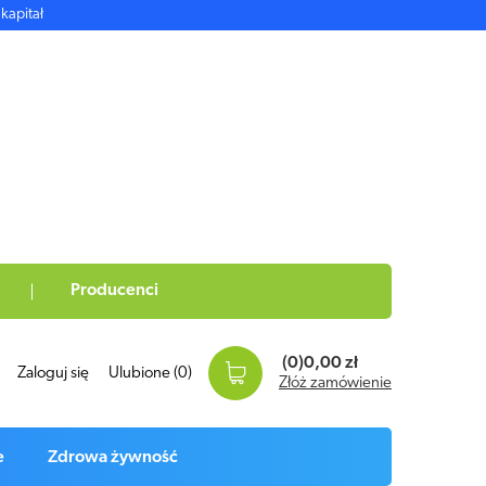
kapitał
Producenci
(0)
0,00 zł
Zaloguj się
Ulubione
(0)
Złóż zamówienie
e
Zdrowa żywność