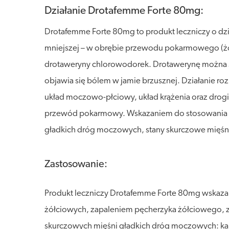
Działanie Drotafemme Forte 80mg:
Drotafemme Forte 80mg to produkt leczniczy o dzi
mniejszej – w obrębie przewodu pokarmowego (żołąd
drotaweryny chlorowodorek. Drotawerynę można s
objawia się bólem w jamie brzusznej. Działanie ro
układ moczowo-płciowy, układ krążenia oraz drogi
przewód pokarmowy. Wskazaniem do stosowania lek
gładkich dróg moczowych, stany skurczowe mięśn
Zastosowanie:
Produkt leczniczy Drotafemme Forte 80mg wskazan
żółciowych, zapaleniem pęcherzyka żółciowego,
skurczowych mięśni gładkich dróg moczowych: k