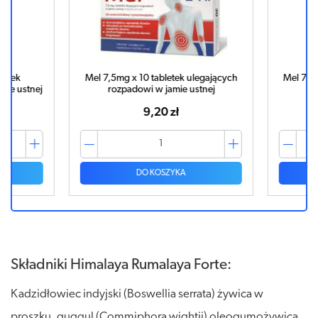
tek
Mel 7,5mg x 10 tabletek ulegających
Mel 7,5mg 
e ustnej
rozpadowi w jamie ustnej
rozp
9,20 zł
DO KOSZYKA
Składniki Himalaya Rumalaya Forte:
Kadzidłowiec indyjski (Boswellia serrata) żywica w
proszku, guggul (Commiphora wightii) oleogumożywica