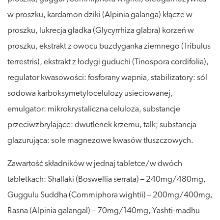
w proszku, kardamon dziki (Alpinia galanga) kłącze w
proszku, lukrecja gładka (Glycyrrhiza glabra) korzeń w
proszku, ekstrakt z owocu buzdyganka ziemnego (Tribulus
terrestris), ekstrakt z łodygi guduchi (Tinospora cordifolia),
regulator kwasowości: fosforany wapnia, stabilizatory: sól
sodowa karboksymetylocelulozy usieciowanej,
emulgator: mikrokrystaliczna celuloza, substancje
przeciwzbrylające: dwutlenek krzemu, talk; substancja
glazurująca: sole magnezowe kwasów tłuszczowych.
Zawartość składników w jednaj tabletce/w dwóch
tabletkach: Shallaki (Boswellia serrata) – 240mg/480mg,
Guggulu Suddha (Commiphora wightii) – 200mg/400mg,
Rasna (Alpinia galangal) – 70mg/140mg, Yashti-madhu