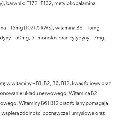
y), barwnik: E172 i E132, metylokobalamina
wina – 15mg (1071% RWS), witamina B6 – 15mg
dyny – 50mg, 5'-monofosforan cytydyny – 7mg,
tę w witaminy – B1, B2, B6, B12, kwas foliowy oraz
nkcjonowanie układu nerwowego. Witamina B2
wowego. Witaminy B6 i B12 oraz foliany pomagają
i wspiera zdolności poznawcze i umysłowe oraz