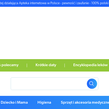
żej działająca Apteka internetowa w Polsce - pewność i zaufanie - 100% polski 
ś polecamy
Krótkie daty
Encyklopedia leków
Dziecko i Mama
Higiena
Sprzęt i akcesoria medyczn