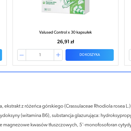
Valused Control x 30 kapsułek
26,91 zł
DO KOSZYKA
a, ekstrakt z różeńca górskiego (Crassulaceae Rhodiola rosea L.
k pirydoksyny (witamina B6), substancja glazurująca: hydroksyp
sole magnezowe kwasów tłuszczowych, 5'-monofosoforan cytydyny