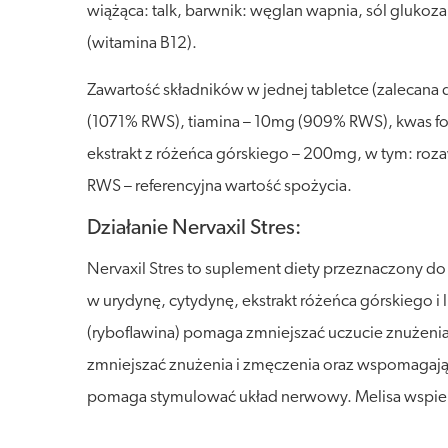
wiążąca: talk, barwnik: węglan wapnia, sól gluko
(witamina B12).
Zawartość składników w jednej tabletce (zalecan
(1071% RWS), tiamina – 10mg (909% RWS), kwas f
ekstrakt z różeńca górskiego – 200mg, w tym: rozaw
RWS – referencyjna wartość spożycia.
Działanie Nervaxil Stres:
Nervaxil Stres to suplement diety przeznaczony do
w urydynę, cytydynę, ekstrakt różeńca górskiego 
(ryboflawina) pomaga zmniejszać uczucie znużeni
zmniejszać znużenia i zmęczenia oraz wspomagają
pomaga stymulować układ nerwowy. Melisa wspiera