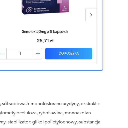
Senolek 50mg x 8 kapsułek
25,71 zł
DO KOSZYKA
), sól sodowa 5-monofosforanu urydyny, ekstrakt z
ropylometyloceluloza, ryboflawina, monoazotan
, stabilizator: glikol polietyloenowy, substancja