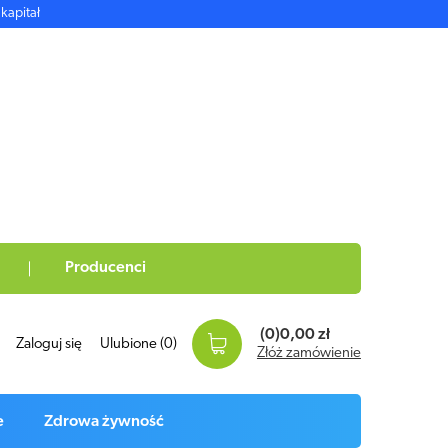
kapitał
Producenci
(0)
0,00 zł
Zaloguj się
Ulubione
(0)
Złóż zamówienie
e
Zdrowa żywność