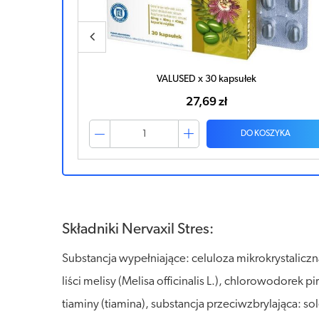
VALUSED x 30 kapsułek
27,69 zł
ZYKA
DO KOSZYKA
Składniki Nervaxil Stres:
Substancja wypełniające: celuloza mikrokrystaliczn
liści melisy (Melisa officinalis L.), chlorowodore
tiaminy (tiamina), substancja przeciwzbrylająca: 