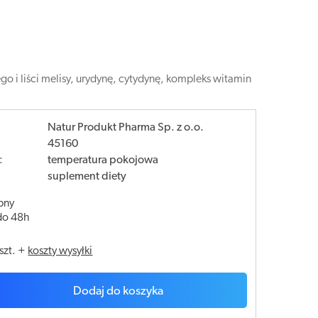
go i liści melisy, urydynę, cytydynę, kompleks witamin
Natur Produkt Pharma Sp. z o.o.
45160
:
temperatura pokojowa
suplement diety
pny
do 48h
szt.
+
koszty wysyłki
Dodaj do koszyka