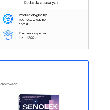
Dodaj do ulubionych
Produkt oryginalny
pochodzi z legalnej
apteki
Darmowa wysyłka
już od 200 zł
ponsorowany
Sponsorowan