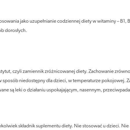
osowania jako uzupełnianie codziennej diety w witaminy – B1, B
sób dorosłych.
stytut, czyli zamiennik zróżnicowanej diety. Zachowanie zró
posób niedostępny dla dzieci, w temperaturze pokojowej. Zalec
wane są leki o działaniu uspokajającym, nasennym, przeciwpa
olwiek składnik suplementu diety. Nie stosować u dzieci. Nie s