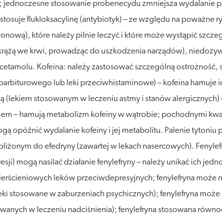
 jednoczesne stosowanie probenecydu zmniejsza wydalanie par
 stosuje flukloksacylinę (antybiotyk) – ze względu na poważne 
onową), które należy pilnie leczyć i które może wystąpić szcze
yny krążą we krwi, prowadząc do uszkodzenia narządów), niedoż
amolu. Kofeina: należy zastosować szczególną ostrożność, sto
arbiturowego lub leki przeciwhistaminowe) – kofeina hamuje ic
filiną (lekiem stosowanym w leczeniu astmy i stanów alergicznyc
mem – hamują metabolizm kofeiny w wątrobie; pochodnymi kwas
gą opóźnić wydalanie kofeiny i jej metabolitu. Palenie tytoniu
 zbliżonym do efedryny (zawartej w lekach nasercowych). Fenyl
sji) mogą nasilać działanie fenylefryny – należy unikać ich je
jpierścieniowych leków przeciwdepresyjnych; fenylefryna może n
eki stosowane w zaburzeniach psychicznych); fenylefryna może 
anych w leczeniu nadciśnienia); fenylefryna stosowana równo