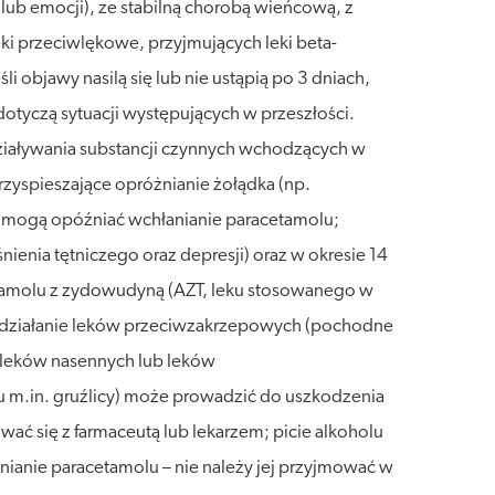
ub emocji), ze stabilną chorobą wieńcową, z
 przeciwlękowe, przyjmujących leki beta-
i objawy nasilą się lub nie ustąpią po 3 dniach,
otyczą sytuacji występujących w przeszłości.
działywania substancji czynnych wchodzących w
rzyspieszające opróżnianie żołądka (np.
a) mogą opóźniać wchłanianie paracetamolu;
enia tętniczego oraz depresji) oraz w okresie 14
etamolu z zydowudyną (AZT, leku stosowanego w
ać działanie leków przeciwzakrzepowych (pochodne
 leków nasennych lub leków
u m.in. gruźlicy) może prowadzić do uszkodzenia
ć się z farmaceutą lub lekarzem; picie alkoholu
anie paracetamolu – nie należy jej przyjmować w