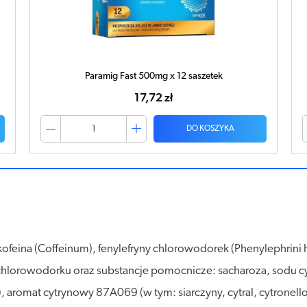
Paramig Fast Junior 250mg x 12 saszetek
22,10 zł
DO KOSZYKA
ofeina (Coffeinum), fenylefryny chlorowodorek (Phenylephrini
chlorowodorku oraz substancje pomocnicze: sacharoza, sodu cy
), aromat cytrynowy 87A069 (w tym: siarczyny, cytral, cytronell