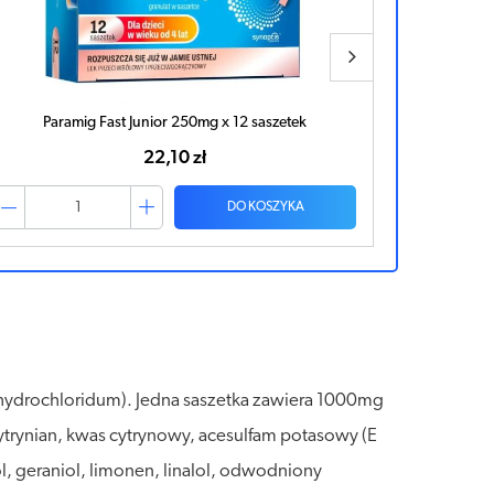
Ibum Express 0,4g x 12 kapsułek
15,57 zł
DO KOSZYKA
 hydrochloridum). Jedna saszetka zawiera 1000mg
trynian, kwas cytrynowy, acesulfam potasowy (E
ol, geraniol, limonen, linalol, odwodniony