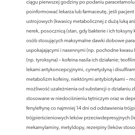
ciągu pierwszej godziny po podaniu paracetamolu;
poinformować lekarza lub farmaceutę, jeśli pacjent
ustrojowych (kwasicy metabolicznej z dużą luką ani
nerek, posocznicą (stan, gdy bakterie i ich toks
osób stosujących maksymalne dawki dobowe paracet
uspokajającymi i nasennymi (np. pochodne kwasu b
(np. tyroksyna) – kofeina nasila ich działanie; teo
lekami antykoncepcyjnymi, cymetydyną i disulfira
metabolizm kofeiny, niektórymi antybiotykami – mo
możliwość uzależnienia od substancji o działaniu
stosowane w niedociśnieniu tętniczym oraz w depre
fenylefrynę co najmniej 14 dni od odstawienia tró
trójpierścieniowych leków przeciwdepresyjnych (l
mekamylaminy, metyldopy, rezerpiny (leków stosow