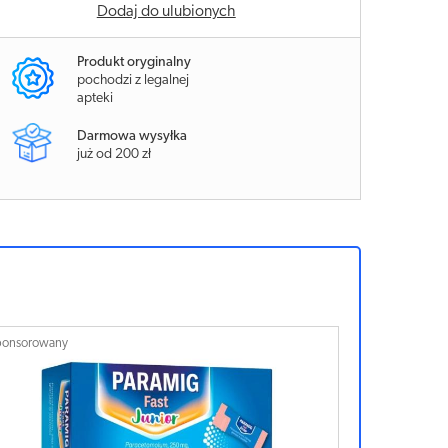
Dodaj do ulubionych
Produkt oryginalny
pochodzi z legalnej
apteki
Darmowa wysyłka
już od 200 zł
Sponsorowany
Sponsor