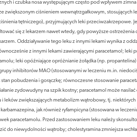
sznych i czubka nosa występującym często pod wpływem zimna l
e zwiększonym ciśnieniem wewnątrzgałkowym, stosujących leki
śnienia tętniczego), przyjmujących leki przeciwzakrzepowe. Jeśl
ltować się z lekarzem nawet wtedy, gdy powyższe ostrzeżenia d
ekarzem. Oddziaływanie tego leku z innymi lekami wynika z od
równocześnie z innymi lekami zawierającymi paracetamol; leki p
amolu; leki opóźniające opróżnianie żołądka (np. propantelin
rupy inhibitorów MAO (stosowanymi w leczeniu m.in. niedociśni
ć stan pobudzenia i gorączkę; równoczesne stosowanie parac
ziałanie zydowudyny na szpik kostny; paracetamol może nasil
i leków zwiększających metabolizm wątrobowy, tj. niektórych
 karbamazepina, jak również ryfampicyna (stosowana w leczeni
ek paracetamolu. Przed zastosowaniem leku należy skonsultowa
 do niewydolności wątroby; cholestyramina zmniejsza wchłani