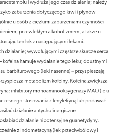
acetamolu i wydłuża jego czas działania; należy
ryzyko zaburzenia dotyczącego krwi i płynów
gólnie u osób z ciężkimi zaburzeniami czynności
ywieniem, przewlekłym alkoholizmem, a także u
sując ten lek z następującymi lekami:
h działanie; wywołującymi częstsze skurcze serca
h) – kofeina hamuje wydalanie tego leku; doustnymi
u barbiturowego (leki nasenne) – przyspieszają
 przyspiesza metabolizm kofeiny. Kofeina zwiększa
efryna: inhibitory monoaminooksygenazy MAO (leki
dnoczesnego stosowania z fenylefryną lub podawać
asilać działanie antycholinergiczne
osłabiać działanie hipotensyjne guanetydyny,
cześnie z indometacyną (lek przeciwbólowy i