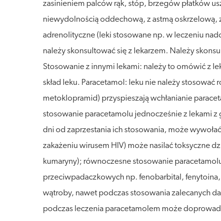
zasinieniem palców rąk, stóp, brzegów płatków u
niewydolnością oddechową, z astmą oskrzelową, z
adrenolityczne (leki stosowane np. w leczeniu nadci
należy skonsultować się z lekarzem. Należy skonsu
Stosowanie z innymi lekami: należy to omówić z l
skład leku. Paracetamol: leku nie należy stosować 
metoklopramid) przyspieszają wchłanianie paracet
stosowanie paracetamolu jednocześnie z lekami z g
dni od zaprzestania ich stosowania, może wywoła
zakażeniu wirusem HIV) może nasilać toksyczne d
kumaryny); równoczesne stosowanie paracetamolu 
przeciwpadaczkowych np. fenobarbital, fenytoina,
wątroby, nawet podczas stosowania zalecanych daw
podczas leczenia paracetamolem może doprowadzić