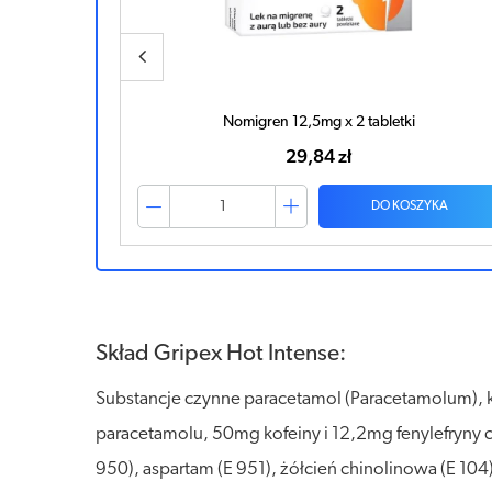
etki
Paramig Fast 500mg x 12 saszetek
17,72 zł
 KOSZYKA
DO KOSZYKA
Skład Gripex Hot Intense:
Substancje czynne paracetamol (Paracetamolum), k
paracetamolu, 50mg kofeiny i 12,2mg fenylefryny 
950), aspartam (E 951), żółcień chinolinowa (E 104