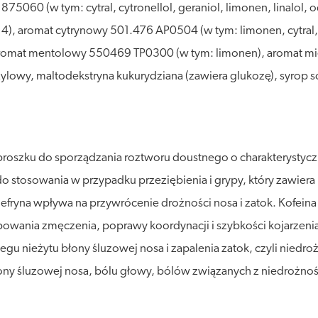
75060 (w tym: cytral, cytronellol, geraniol, limonen, linalol
, aromat cytrynowy 501.476 AP0504 (w tym: limonen, cytral, lin
 aromat mentolowy 550469 TP0300 (w tym: limonen), aromat m
enzylowy, maltodekstryna kukurydziana (zawiera glukozę), syrop
i proszku do sporządzania roztworu doustnego o charakterysty
stosowania w przypadku przeziębienia i grypy, który zawiera p
efryna wpływa na przywrócenie drożności nosa i zatok. Kofein
wania zmęczenia, poprawy koordynacji i szybkości kojarzeni
egu nieżytu błony śluzowej nosa i zapalenia zatok, czyli niedro
ony śluzowej nosa, bólu głowy, bólów związanych z niedrożnośc