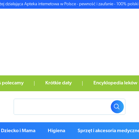
żej działająca Apteka internetowa w Polsce - pewność i zaufanie - 100% polski 
ś polecamy
Krótkie daty
Encyklopedia leków
Dziecko i Mama
Higiena
Sprzęt i akcesoria medyczn