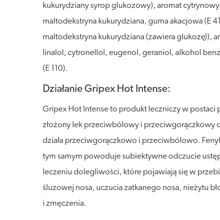
kukurydziany syrop glukozowy), aromat cytrynowy 8
maltodekstryna kukurydziana, guma akacjowa (E 414)
maltodekstryna kukurydziana (zawiera glukozę)),
linalol, cytronellol, eugenol, geraniol, alkohol b
(E 110).
Działanie Gripex Hot Intense:
Gripex Hot Intense to produkt leczniczy w postac
złożony lek przeciwbólowy i przeciwgorączkowy do 
działa przeciwgorączkowo i przeciwbólowo. Fenyl
tym samym powoduje subiektywne odczucie ustępo
leczeniu dolegliwości, które pojawiają się w przebi
śluzowej nosa, uczucia zatkanego nosa, nieżytu bł
i zmęczenia.