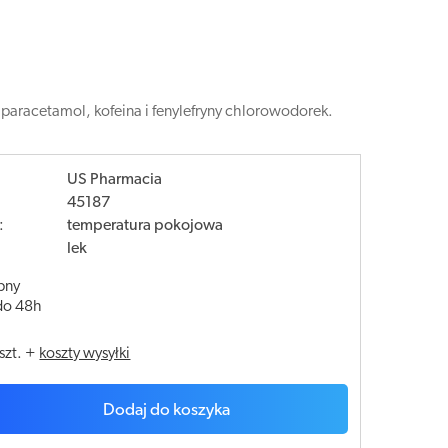
 paracetamol, kofeina i fenylefryny chlorowodorek.
US Pharmacia
45187
:
temperatura pokojowa
lek
pny
do 48h
szt.
+
koszty wysyłki
Dodaj do koszyka