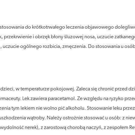
 stosowania do krótkotrwałego leczenia objawowego dolegliwo
tok, przekrwienie i obrzęk błony śluzowej nosa, uczucie zatkane
, uczucie ogólnego rozbicia, zmęczenia. Do stosowania u osób 
ieci, w temperaturze pokojowej. Zaleca się chronić przed dzia
 farmaceuty. Lek zawiera paracetamol. Ze względu na ryzyko prz
zenia tym lekiem nie wolno pić alkoholu. Stosowanie leku prz
uszkodzenia wątroby. Należy ostrożnie stosować u osób: z niew
olność nerek), z zarostową chorobą naczyń, z zespołem Reyn