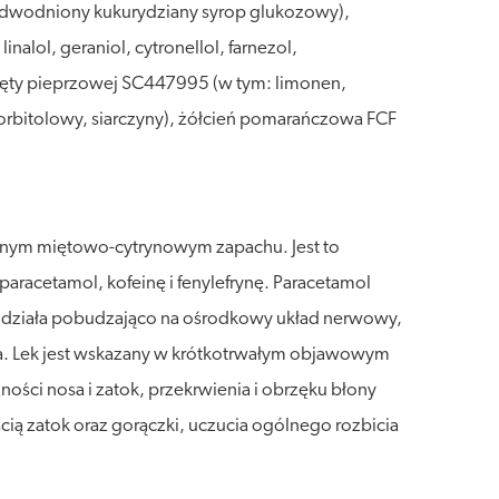
, odwodniony kukurydziany syrop glukozowy),
alol, geraniol, cytronellol, farnezol,
ięty pieprzowej SC447995 (w tym: limonen,
 sorbitolowy, siarczyny), żółcień pomarańczowa FCF
cznym miętowo-cytrynowym zapachu. Jest to
aracetamol, kofeinę i fenylefrynę. Paracetamol
a działa pobudzająco na ośrodkowy układ nerwowy,
a. Lek jest wskazany w krótkotrwałym objawowym
żności nosa i zatok, przekrwienia i obrzęku błony
ią zatok oraz gorączki, uczucia ogólnego rozbicia