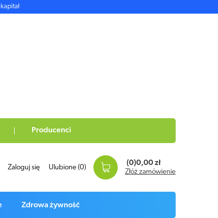
kapitał
Producenci
(0)
0,00 zł
Zaloguj się
Ulubione
(0)
Złóż zamówienie
e
Zdrowa żywność