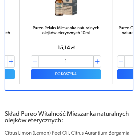
nka
Pureo Relaks Mieszanka naturalnych
Pureo Ole
cznych
olejków eterycznych 10ml
naturaln
15,14 zł
DO KOSZYKA
Skład Pureo Witalność Mieszanka naturalnych
olejków eterycznych:
Citrus Limon (Lemon) Peel Oil, Citrus Aurantium Bergamia