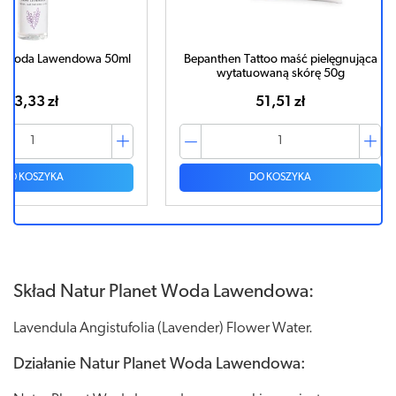
wa 50ml
Bepanthen Tattoo maść pielęgnująca
Bepanth
wytatuowaną skórę 50g
51,51 zł
DO KOSZYKA
Skład Natur Planet Woda Lawendowa:
Lavendula Angistufolia (Lavender) Flower Water.
Działanie Natur Planet Woda Lawendowa: