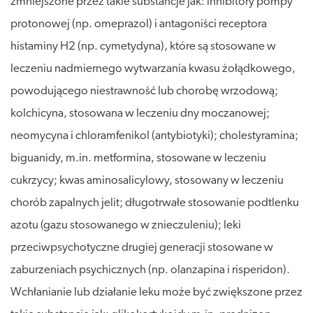
zmniejszone przez takie substancje jak: inhibitory pompy
protonowej (np. omeprazol) i antagoniści receptora
histaminy H2 (np. cymetydyna), które są stosowane w
leczeniu nadmiernego wytwarzania kwasu żołądkowego,
powodującego niestrawność lub chorobę wrzodową;
kolchicyna, stosowana w leczeniu dny moczanowej;
neomycyna i chloramfenikol (antybiotyki); cholestyramina;
biguanidy, m.in. metformina, stosowane w leczeniu
cukrzycy; kwas aminosalicylowy, stosowany w leczeniu
chorób zapalnych jelit; długotrwałe stosowanie podtlenku
azotu (gazu stosowanego w znieczuleniu); leki
przeciwpsychotyczne drugiej generacji stosowane w
zaburzeniach psychicznych (np. olanzapina i risperidon).
Wchłanianie lub działanie leku może być zwiększone przez