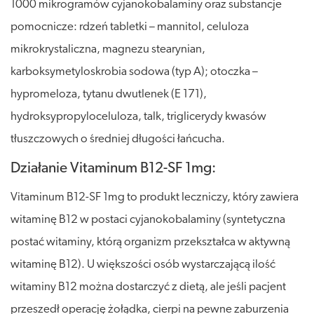
1000 mikrogramów cyjanokobalaminy oraz substancje
pomocnicze: rdzeń tabletki – mannitol, celuloza
mikrokrystaliczna, magnezu stearynian,
karboksymetyloskrobia sodowa (typ A); otoczka –
hypromeloza, tytanu dwutlenek (E 171),
hydroksypropyloceluloza, talk, triglicerydy kwasów
tłuszczowych o średniej długości łańcucha.
Działanie Vitaminum B12-SF 1mg:
Vitaminum B12-SF 1mg to produkt leczniczy, który zawiera
witaminę B12 w postaci cyjanokobalaminy (syntetyczna
postać witaminy, którą organizm przekształca w aktywną
witaminę B12). U większości osób wystarczającą ilość
witaminy B12 można dostarczyć z dietą, ale jeśli pacjent
przeszedł operację żołądka, cierpi na pewne zaburzenia