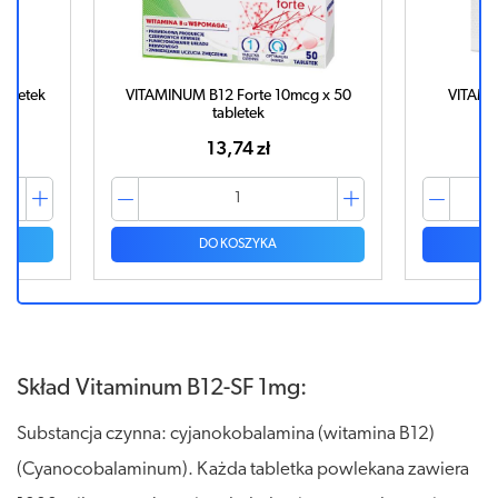
abletek
VITAMINUM B12 Forte 10mcg x 50
VITAMI
tabletek
13,74 zł
DO KOSZYKA
Skład Vitaminum B12-SF 1mg:
Substancja czynna: cyjanokobalamina (witamina B12)
(Cyanocobalaminum). Każda tabletka powlekana zawiera