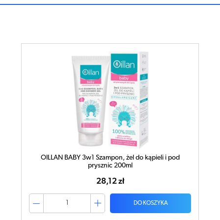
OILLAN BABY 3w1 Szampon, żel do kąpieli i pod
prysznic 200ml
28,12 zł
DO KOSZYKA