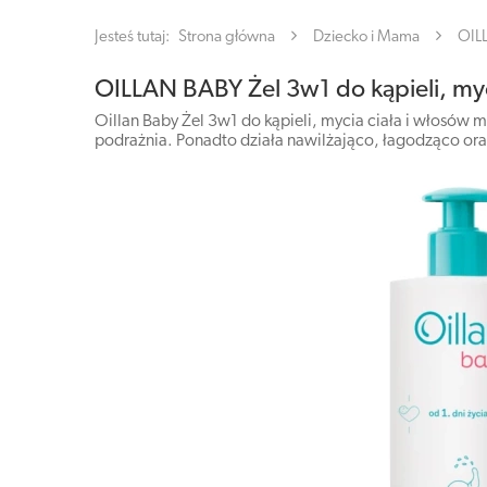
Jesteś tutaj:
Strona główna
Dziecko i Mama
OIL
OILLAN BABY Żel 3w1 do kąpieli, myc
Oillan Baby Żel 3w1 do kąpieli, mycia ciała i włosów m
podrażnia. Ponadto działa nawilżająco, łagodząco ora