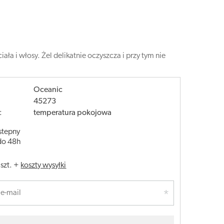
a i włosy. Żel delikatnie oczyszcza i przy tym nie
Oceanic
45273
:
temperatura pokojowa
stepny
do 48h
/
szt.
+
koszty wysyłki