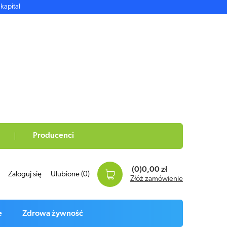
kapitał
Producenci
(0)
0,00 zł
Zaloguj się
Ulubione
(0)
Złóż zamówienie
e
Zdrowa żywność