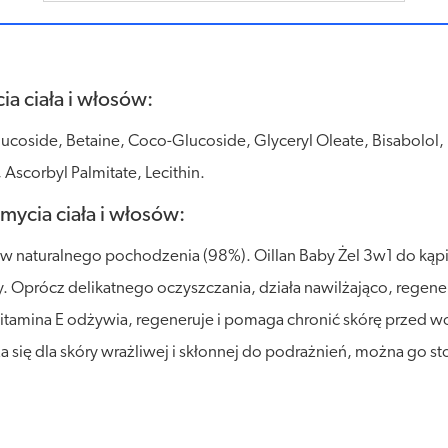
ia ciała i włosów:
ucoside, Betaine, Coco-Glucoside, Glyceryl Oleate, Bisabolol, 
Ascorbyl Palmitate, Lecithin.
 mycia ciała i włosów:
 naturalnego pochodzenia (98%). Oillan Baby Żel 3w1 do kąpiel
zy. Oprócz delikatnego oczyszczania, działa nawilżająco, regene
. Witamina E odżywia, regeneruje i pomaga chronić skórę prze
 się dla skóry wrażliwej i skłonnej do podrażnień, można go s