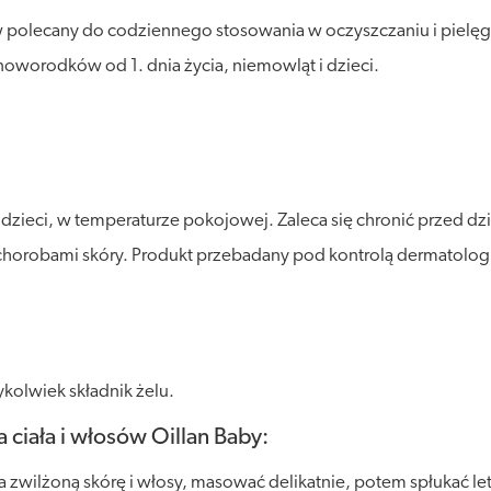
ów polecany do codziennego stosowania w oczyszczaniu i pielęgn
oworodków od 1. dnia życia, niemowląt i dzieci.
ieci, w temperaturze pokojowej. Zaleca się chronić przed dzia
chorobami skóry. Produkt przebadany pod kontrolą dermatologi
kolwiek składnik żelu.
 ciała i włosów Oillan Baby:
na zwilżoną skórę i włosy, masować delikatnie, potem spłukać le