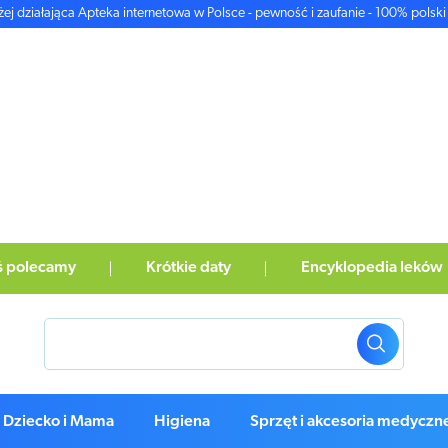
żej działająca Apteka internetowa w Polsce - pewność i zaufanie - 100% polski 
ś polecamy
Krótkie daty
Encyklopedia leków
Dziecko i Mama
Higiena
Sprzęt i akcesoria medyczn