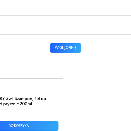
WYŚLIJ OPINIĘ
BY 3w1 Szampon, żel do
od prysznic 200ml
DO KOSZYKA