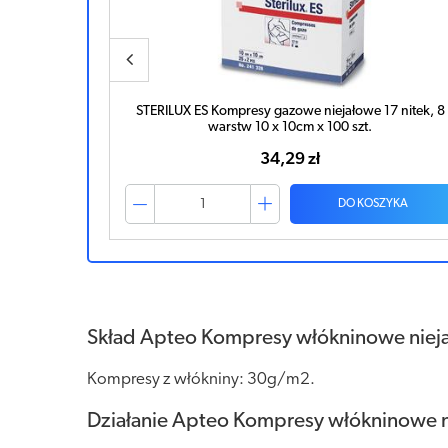
 4w 10cm x
STERILUX ES Kompresy gazowe niejałowe 17 nitek, 8
warstw 10 x 10cm x 100 szt.
34,29 zł
ZYKA
DO KOSZYKA
Skład Apteo Kompresy włókninowe niej
Kompresy z włókniny: 30g/m2.
Działanie Apteo Kompresy włókninowe 