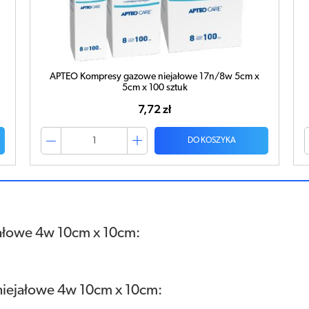
APTEO Kompresy gazowe niejałowe 17n/8w 5cm x
5cm x 100 sztuk
7,72 zł
DO KOSZYKA
ałowe 4w 10cm x 10cm:
niejałowe 4w 10cm x 10cm: