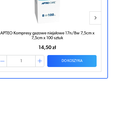
APTEO Kompresy gazowe niejałowe 17n/8w 7,5cm x
APTEO Kom
7,5cm x 100 sztuk
14,50 zł
DO KOSZYKA