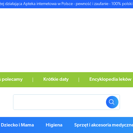
żej działająca Apteka internetowa w Polsce - pewność i zaufanie - 100% polski 
ś polecamy
Krótkie daty
Encyklopedia leków
Dziecko i Mama
Higiena
Sprzęt i akcesoria medyczn