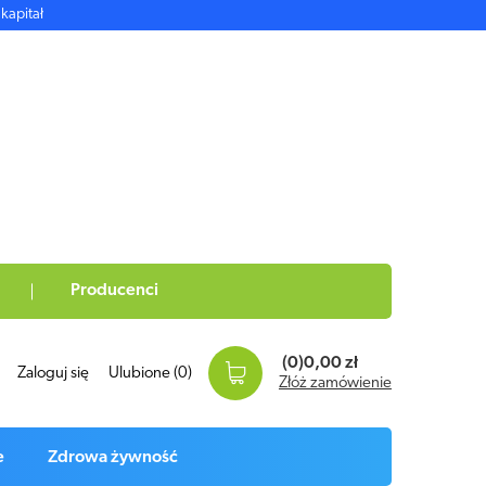
kapitał
Producenci
(0)
0,00 zł
Zaloguj się
Ulubione
(0)
Złóż zamówienie
e
Zdrowa żywność