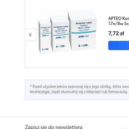
ompresy gazowe niejałowe
cm x 5cm x 100 sztuk
DO KOSZYKA
* Przed użyciem leków zapoznaj się z jego ulotką, która z
leczniczego, bądź skonsultuj się z lekarzem lub farmaceutą.
Zapisz się do newslettera