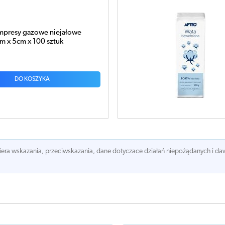
APTEO Wata 100% bawełny 200g
10,92 zł
DO KOSZYKA
awiera wskazania, przeciwskazania, dane dotyczace działań niepożądanych i 